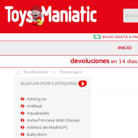
ENVÍO GRATIS
A PA
INICIO
devoluciones
en 14 días
Animales de Juguete
Batman
Antonio Juan
ToysManiatic
Personajes
Estuches Y Plumieres
Dragon Ball
Chicco
BUSCAR POR CATEGORÍA
Harry Potter
Hasbro
Juegos de Mesa Divertidos
Among Us
Patrulla Canina
Lego Technic
AniReal
Material Escolar
Aquabeads
Pokemon
Playmobil
Muñecas Interactivas
Asha Princesa Wish Disney
SuperThings
Atlético de Madrid FC
Puzzles
Baby Born