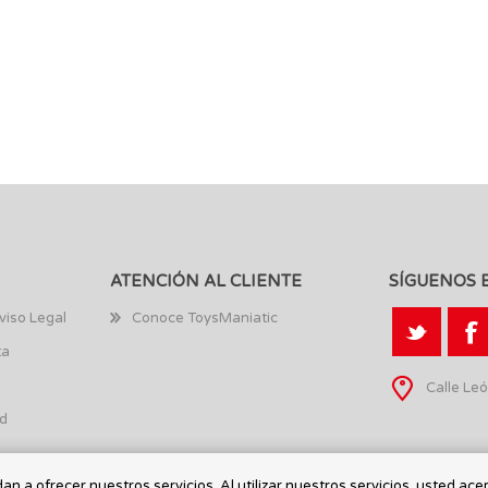
ATENCIÓN AL CLIENTE
SÍGUENOS 
viso Legal
Conoce ToysManiatic
ta
Calle Leó
ad
n a ofrecer nuestros servicios. Al utilizar nuestros servicios, usted ace