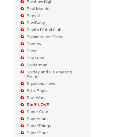
Rainbow High
Real Madrid
Repsol
SaniBaby
Sevilla Fútbol Club
Shimmer and Shine
Snoopy
Sonic
Soy Luna
Spiderman
Spidey and His Amazing
Friends
Squishmallows
Srta. Pepis
Star Wars
Steffi LOVE
Super Cute
Superman
SuperThings
SuperZings