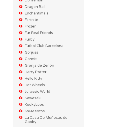
Doraemon
Dragon Ball
Enchantimals
Fortnite
Frozen
Fur Real Friends
Furby
Fútbol Club Barcelona
Gorjuss
Gormiti
Granja de Zenón
Harry Potter
Hello Kitty
Hot Wheels
Jurassic World
Kawasaki
KookyLoos
Ksi-Meritos
La Casa De Muñecas de
Gabby