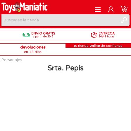
0
ENVÍO GRATIS
ENTREGA
REGISTRARME
a partir de 30 €
24/48 horas
tu tienda
online
de confianza
devoluciones
INICIAR SESIÓN
en 14 días
Personajes
Srta. Pepis