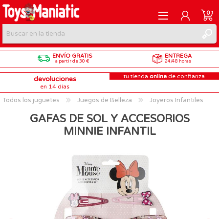
0
ENVÍO GRATIS
ENTREGA
REGISTRARME
a partir de 30 €
24/48 horas
tu tienda
online
de confianza
devoluciones
INICIAR SESIÓN
en 14 días
Todos los juguetes
Juegos de Belleza
Joyeros Infantiles
GAFAS DE SOL Y ACCESORIOS
MINNIE INFANTIL