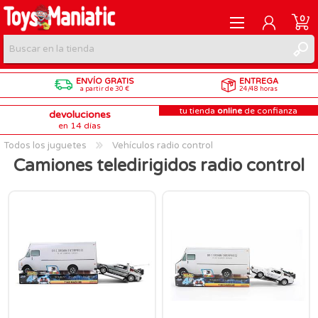
0
ENVÍO GRATIS
ENTREGA
REGISTRARME
a partir de 30 €
24/48 horas
tu tienda
online
de confianza
devoluciones
INICIAR SESIÓN
en 14 días
Todos los juguetes
Vehículos radio control
Camiones teledirigidos radio control