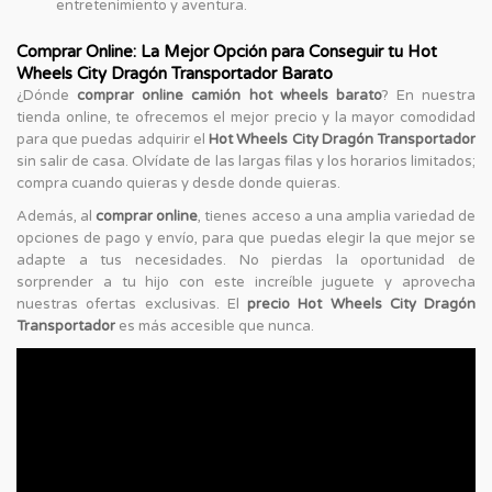
entretenimiento y aventura.
Comprar Online: La Mejor Opción para Conseguir tu Hot
Wheels City Dragón Transportador Barato
¿Dónde
comprar online camión hot wheels barato
? En nuestra
tienda online, te ofrecemos el mejor precio y la mayor comodidad
para que puedas adquirir el
Hot Wheels City Dragón Transportador
sin salir de casa. Olvídate de las largas filas y los horarios limitados;
compra cuando quieras y desde donde quieras.
Además, al
comprar online
, tienes acceso a una amplia variedad de
opciones de pago y envío, para que puedas elegir la que mejor se
adapte a tus necesidades. No pierdas la oportunidad de
sorprender a tu hijo con este increíble juguete y aprovecha
nuestras ofertas exclusivas. El
precio Hot Wheels City Dragón
Transportador
es más accesible que nunca.