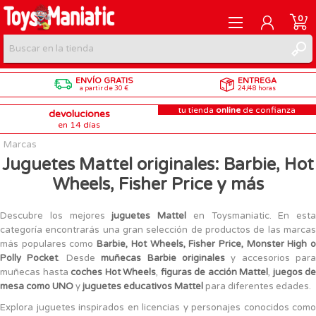
0
ENVÍO GRATIS
ENTREGA
REGISTRARME
a partir de 30 €
24/48 horas
tu tienda
online
de confianza
devoluciones
INICIAR SESIÓN
en 14 días
Marcas
Juguetes Mattel originales: Barbie, Hot
Wheels, Fisher Price y más
Descubre los mejores
juguetes Mattel
en Toysmaniatic. En esta
categoría encontrarás una gran selección de productos de las marcas
más populares como
Barbie, Hot Wheels, Fisher Price, Monster High 
Polly Pocket
. Desde
muñecas Barbie originales
y accesorios para
muñecas hasta
coches Hot Wheels
,
figuras de acción Mattel
,
juegos de
mesa como UNO
y
juguetes educativos Mattel
para diferentes edades.
Explora juguetes inspirados en licencias y personajes conocidos como