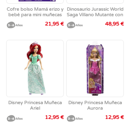
Cofre bolso Mamá erizo y
Dinosaurio Jurassic World
bebé para mini muñecas
Saga Villano Mutante con
Polly Pocket.
sonidos.25,40x55,88x17,78
21,95 €
48,95 €
cm
Disney Princesa Muñeca
Disney Princesa Muñeca
Ariel
Aurora
12,95 €
12,95 €