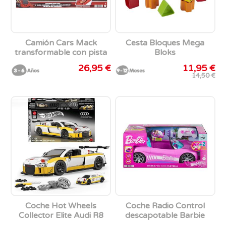
Camión Cars Mack
Cesta Bloques Mega
transformable con pista
Bloks
para coches de juguete.
26,95 €
11,95 €
14,50 €
Coche Hot Wheels
Coche Radio Control
Collector Elite Audi R8
descapotable Barbie
LMS para construir y
rosa. 2.4 Ghz.