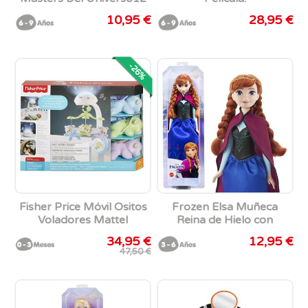
cm
27,94x25,40x10,16 cm
10,95 €
28,95 €
-26%
Fisher Price Móvil Ositos
Frozen Elsa Muñeca
Voladores Mattel
Reina de Hielo con
Acceserios Disney Mattel
34,95 €
12,95 €
47,50 €