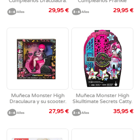
Cumpleaños Draculaura.
Cumpleaños Frankie
29x4,50x4 cm
29,95 €
29,95 €
Muñeca Monster High
Muñeca Monster High
Draculaura y su scooter.
Skulltimate Secrets Catty.
21,30x27,90x9,74 cm
Con armario y mas de 19
27,95 €
35,95 €
sorpresas.