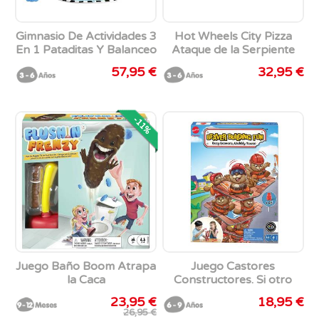
Gimnasio De Actividades 3
Hot Wheels City Pizza
En 1 Pataditas Y Balanceo
Ataque de la Serpiente
Fisher-Price
Pista con 1 Vehículo a
57,95 €
32,95 €
Escala 1:64
-11%
Juego Baño Boom Atrapa
Juego Castores
la Caca
Constructores. Si otro
jugador hace caer la torre
23,95 €
18,95 €
en tu turno, ¡GANAS!
26,95 €