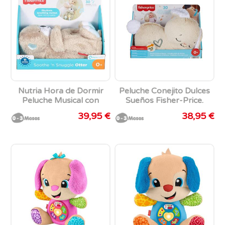
Nutria Hora de Dormir
Peluche Conejito Dulces
Peluche Musical con
Sueños Fisher-Price.
Movimientos y Luces
Ayuda a relajar y calmar
39,95 €
38,95 €
Fisher-Price
al bebé con luces y
sonidos.