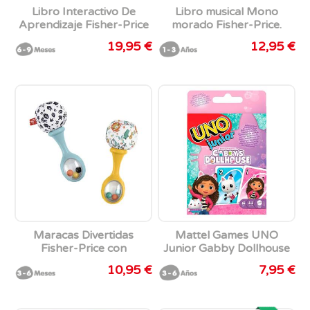
Libro Interactivo De
Libro musical Mono
Aprendizaje Fisher-Price
morado Fisher-Price.
Ríe Y Aprende Con Luz y
19,95 €
12,95 €
Sonido.
Maracas Divertidas
Mattel Games UNO
Fisher-Price con
Junior Gabby Dollhouse
estamados llamativos
10,95 €
7,95 €
para estimular los
sentidos.