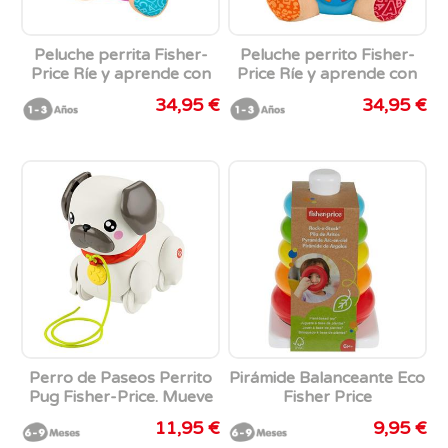
Peluche perrita Fisher-
Peluche perrito Fisher-
Price Ríe y aprende con
Price Ríe y aprende con
luces y sonidos.
luces y sonidos.
34,95 €
34,95 €
30,48x25,40x13,34 cm
30,48x25,40x13,34 cm
Perro de Paseos Perrito
Pirámide Balanceante Eco
Pug Fisher-Price. Mueve
Fisher Price
las orejas las patas y
11,95 €
9,95 €
emite sonidos de ladridos.