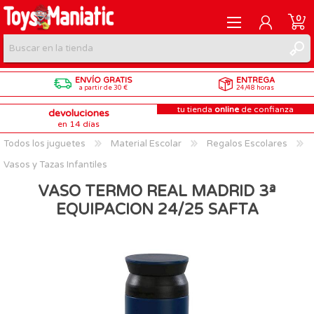
0
ENVÍO GRATIS
ENTREGA
REGISTRARME
a partir de 30 €
24/48 horas
tu tienda
online
de confianza
devoluciones
INICIAR SESIÓN
en 14 días
Todos los juguetes
Material Escolar
Regalos Escolares
Vasos y Tazas Infantiles
VASO TERMO REAL MADRID 3ª
EQUIPACION 24/25 SAFTA