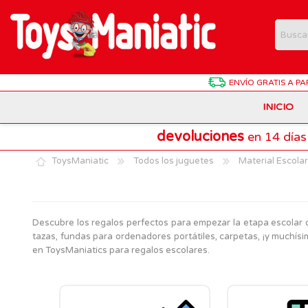
ENVÍO GRATIS
A PA
INICIO
devoluciones
en 14 días
Animales de Juguete
Batman
Antonio Juan
ToysManiatic
Todos los juguetes
Material Escolar
Estuches Y Plumieres
Dragon Ball
Chicco
Harry Potter
Hasbro
Juegos de Mesa Divertidos
Descubre los regalos perfectos para empezar la etapa escola
Patrulla Canina
Lego Technic
tazas, fundas para ordenadores portátiles, carpetas, ¡y muchí
Material Escolar
en ToysManiatics para regalos escolares.
Pokemon
Playmobil
Muñecas Interactivas
SuperThings
Puzzles