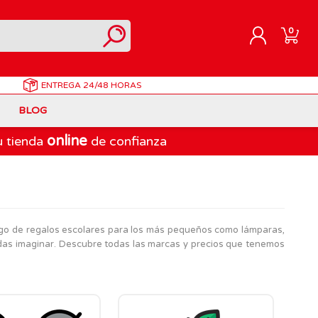
0
ENTREGA
24/48 HORAS
REGISTRARME
BLOG
INICIAR SESIÓN
online
u tienda
de confianza
Correpasillos
Doraemon
Berjuan
Juegos de Mesa Adultos
Gormiti
Goliath
Marvel
Lego Ninjago
LEGO
go de regalos escolares para los más pequeños como lámparas,
PinyPon Action
Play-Doh
edas imaginar. Descubre todas las marcas y precios que tenemos
Muñecas Famosa
Spiderman
Playmobil
The Bellies