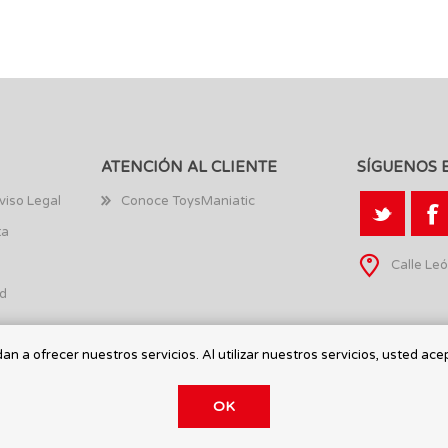
ATENCIÓN AL CLIENTE
SÍGUENOS 
viso Legal
Conoce ToysManiatic
ta
Calle Leó
ad
n a ofrecer nuestros servicios. Al utilizar nuestros servicios, usted ace
OK