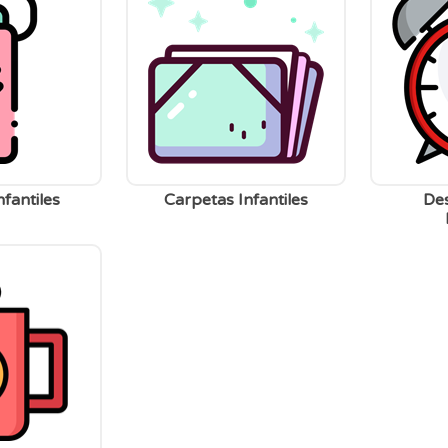
PERSONAJES
TODOS LOS JUGUETES
nfantiles
Carpetas Infantiles
De