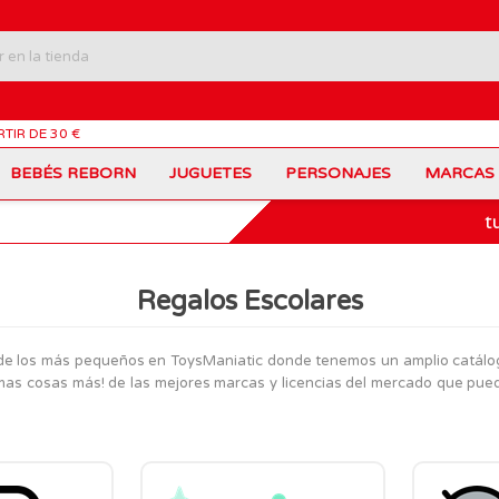
RTIR DE 30 €
BEBÉS REBORN
JUGUETES
PERSONAJES
MARCAS
t
Carros Portamochilas
Bob Esponja
Barbie
Coches de Juguete
Disney
Barriguitas
Figuras Personajes
Fortnite
Feber
Juegos de Mesa
Frozen
Fisher-Price
Regalos Escolares
Jurassic World
Lego Harry Potter
Juguetes Manualidades
Ladybug
Lego Minecraft
Juguetes de Madera
Infantiles
r de los más pequeños en ToysManiatic donde tenemos un amplio catálo
Peppa Pig
Nancy
PinyPon
Nenuco
simas cosas más! de las mejores marcas y licencias del mercado que pu
Mochilas Escolares
Muñecas
Princesas Disney
Scalextric
Sonic
VTech
Patines
Patinetes
SuperZings
The Beasties
MARCAS