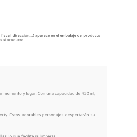
 fiscal, dirección,...) aparece en el embalaje del producto
a al producto.
er momento y lugar. Con una capacidad de 430 ml,
iberty. Estos adorables personajes despertarán su
s, lo que facilita su limpieza.