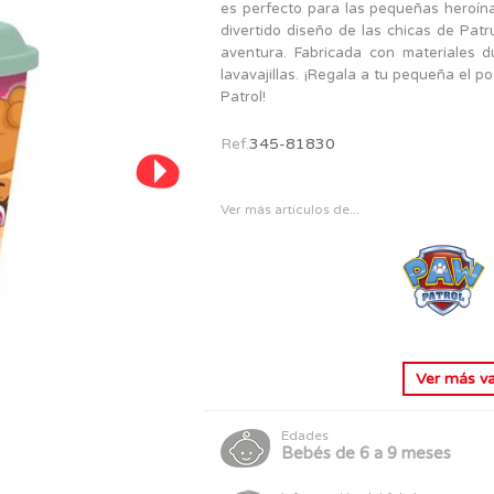
PERSONAJES
es perfecto para las pequeñas heroínas
TODOS LOS JUGUETES
divertido diseño de las chicas de Pat
aventura. Fabricada con materiales d
lavavajillas. ¡Regala a tu pequeña el 
Patrol!
Ref.
345-81830
Ver más artículos de...
Ver más
va
Edades
Bebés de 6 a 9 meses