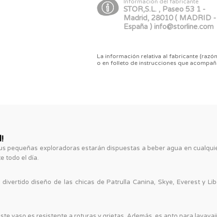
Información del fabricante
STOR,S.L. , Paseo 53 1 -
Madrid, 28010 ( MADRID -
España ) info@storline.com
La información relativa al fabricante (razón
o en folleto de instrucciones que acompañ
!
tus pequeñas exploradoras estarán dispuestas a beber agua en cualqui
 todo el día.
 divertido diseño de las chicas de Patrulla Canina, Skye, Everest y L
te vaso es resistente a roturas y grietas. Además, es apto para lavavajilla