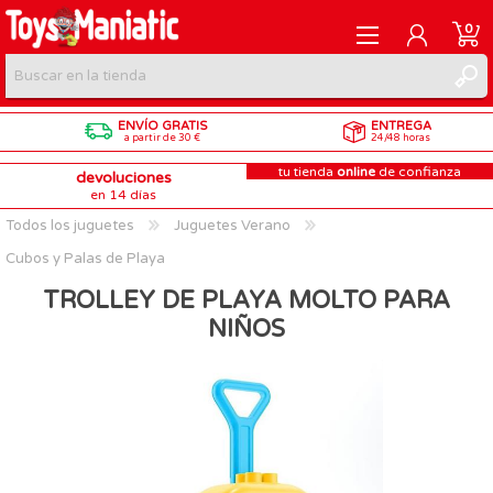
0
ENVÍO GRATIS
ENTREGA
REGISTRARME
a partir de 30 €
24/48 horas
tu tienda
online
de confianza
devoluciones
INICIAR SESIÓN
en 14 días
Todos los juguetes
Juguetes Verano
Cubos y Palas de Playa
TROLLEY DE PLAYA MOLTO PARA
NIÑOS