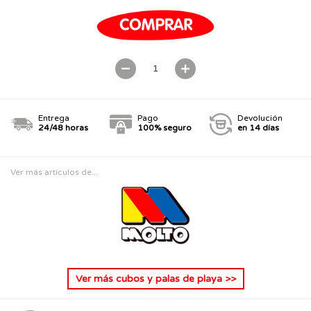
Entrega
Pago
Devolución
24/48 horas
100% seguro
en 14 días
Ver más artículos de...
Ver más
cubos y palas de playa
>>