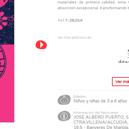
PERSONAJES
materiales de primera calidad, esta
TODOS LOS JUGUETES
absorción excepcional, transformando t
Ref.
7-262SA
Ver más artículos de...
Ver m
Edades
Niños y niñas de 3 a 6 años
Información del fabricante
JOSE ALBERO PUERTO, S.L
CTRA.VILLENA/ALCUDIA,
19,5 - Banyeres De Mariola