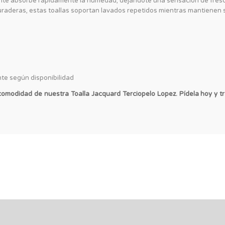
nte absorbe rápidamente la humedad, dejándote una sensación de fres
uraderas, estas toallas soportan lavados repetidos mientras mantienen 
te según disponibilidad
 comodidad de nuestra Toalla Jacquard Terciopelo Lopez. Pídela hoy y t