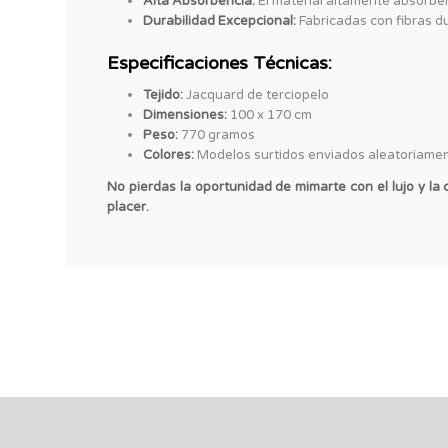
Alta Absorbencia:
El material altamente absorbe
Durabilidad Excepcional:
Fabricadas con fibras d
Especificaciones Técnicas:
Tejido:
Jacquard de terciopelo
Dimensiones:
100 x 170 cm
Peso:
770 gramos
Colores:
Modelos surtidos enviados aleatoriamen
No pierdas la oportunidad de mimarte con el lujo y la
placer.