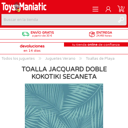
0
ENVÍO GRATIS
ENTREGA
REGISTRARME
a partir de 30 €
24/48 horas
tu tienda
online
de confianza
devoluciones
INICIAR SESIÓN
en 14 días
Todos los juguetes
Juguetes Verano
Toallas de Playa
TOALLA JACQUARD DOBLE
KOKOTIKI SECANETA