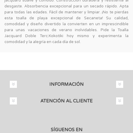
jacquard suave y cómodo. Construcción duradera y resistente al
desgaste. Absorbencia excepcional para un secado rápido. Apta
para todas las edades. Fácil de mantener y limpiar. ¡No te pierdas
esta toalla de playa excepcional de Secaneta! Su calidad,
comodidad y diseño divertido la convierten en un imprescindible
para unas vacaciones de verano inolvidables. Pide la Toalla
Jacquard Doble Terc.Kokotiki hoy mismo y experimenta la
comodidad y la alegría en cada día de sol.
INFORMACIÓN
ATENCIÓN AL CLIENTE
SÍGUENOS EN