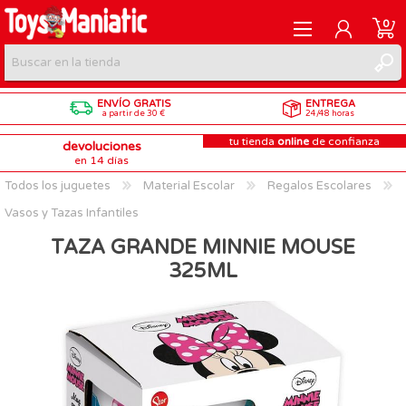
0
ENVÍO GRATIS
ENTREGA
REGISTRARME
a partir de 30 €
24/48 horas
tu tienda
online
de confianza
devoluciones
INICIAR SESIÓN
en 14 días
Todos los juguetes
Material Escolar
Regalos Escolares
Vasos y Tazas Infantiles
TAZA GRANDE MINNIE MOUSE
325ML