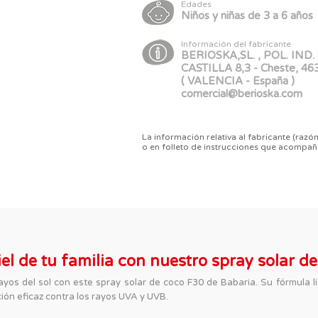
Edades
Niños y niñas de 3 a 6 años
Información del fabricante
BERIOSKA,SL. , POL. IND.
CASTILLA 8,3 - Cheste, 46
( VALENCIA - España )
comercial@berioska.com
La información relativa al fabricante (razón
o en folleto de instrucciones que acompañ
iel de tu familia con nuestro spray solar d
 rayos del sol con este spray solar de coco F30 de Babaria. Su fórmula 
ión eficaz contra los rayos UVA y UVB.