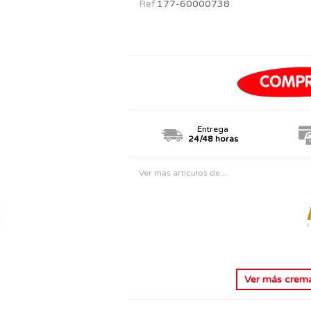
Ref.
177-60000738
PERSONAJES
TODOS LOS JUGUETES
Entrega
24/48 horas
Ver más artículos de...
Ver más
crema