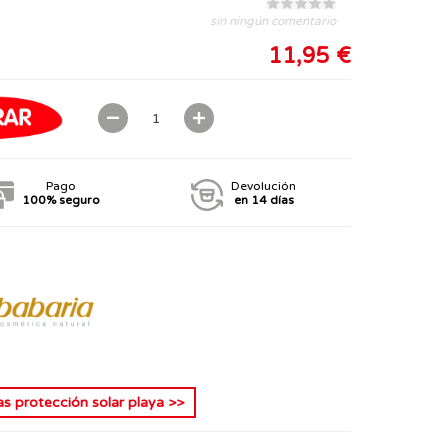
sin ningún comentario
11,95 €
Pago
Devolución
100% seguro
en 14 días
s protección solar playa
>>