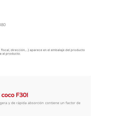
380
 fiscal, dirección,...) aparece en el embalaje del producto
a al producto.
e coco F30!
ligera y de rápida absorción contiene un factor de