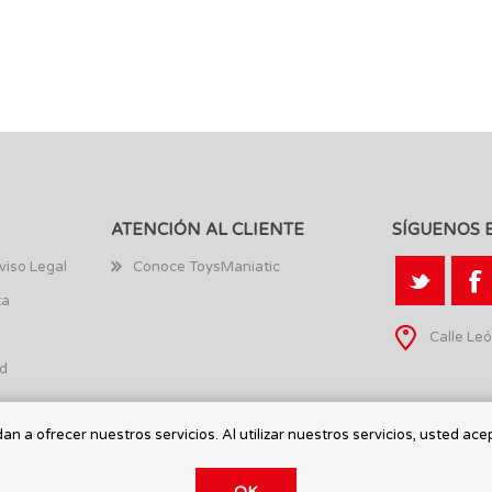
ATENCIÓN AL CLIENTE
SÍGUENOS 
viso Legal
Conoce ToysManiatic
ta
Calle Leó
ad
n a ofrecer nuestros servicios. Al utilizar nuestros servicios, usted ace
OK