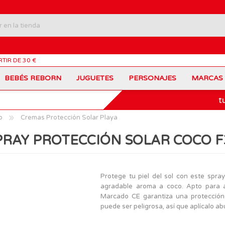
RTIR DE 30 €
BEBÉS REBORN
JUGUETES
PERSONAJES
MARCAS
t
Carros Portamochilas
Bob Esponja
Barbie
Coches de Juguete
Disney
Barriguitas
o
Cremas Protección Solar Playa
Figuras Personajes
Fortnite
Feber
Juegos de Mesa
Frozen
Fisher-Price
PRAY PROTECCIÓN SOLAR COCO F
Jurassic World
Lego Harry Potter
Juguetes Manualidades
Ladybug
Lego Minecraft
Juguetes de Madera
Infantiles
Peppa Pig
Nancy
PinyPon
Nenuco
Mochilas Escolares
Muñecas
Protege tu piel del sol con este spra
Princesas Disney
Scalextric
agradable aroma a coco. Apto para a
Sonic
VTech
Patines
Patinetes
Marcado CE garantiza una protección 
SuperZings
The Beasties
puede ser peligrosa, así que aplícalo a
MARCAS