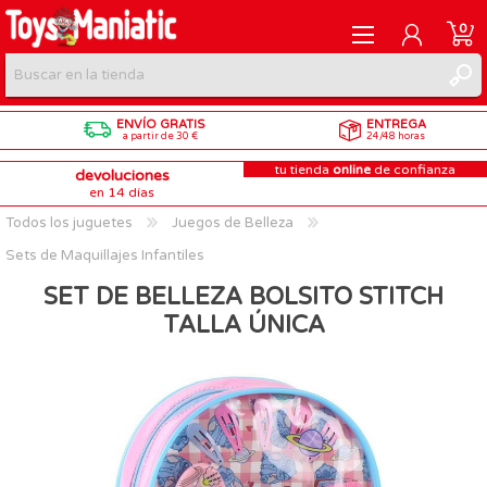
0
ENVÍO GRATIS
ENTREGA
REGISTRARME
a partir de 30 €
24/48 horas
tu tienda
online
de confianza
devoluciones
INICIAR SESIÓN
en 14 días
Todos los juguetes
Juegos de Belleza
Sets de Maquillajes Infantiles
SET DE BELLEZA BOLSITO STITCH
TALLA ÚNICA