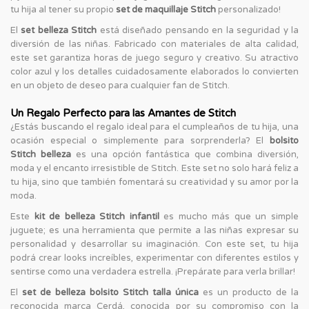
tu hija al tener su propio
set de maquillaje Stitch
personalizado!
El
set belleza Stitch
está diseñado pensando en la seguridad y la
diversión de las niñas. Fabricado con materiales de alta calidad,
este set garantiza horas de juego seguro y creativo. Su atractivo
color azul y los detalles cuidadosamente elaborados lo convierten
en un objeto de deseo para cualquier fan de Stitch.
Un Regalo Perfecto para las Amantes de Stitch
¿Estás buscando el regalo ideal para el cumpleaños de tu hija, una
ocasión especial o simplemente para sorprenderla? El
bolsito
Stitch belleza
es una opción fantástica que combina diversión,
moda y el encanto irresistible de Stitch. Este set no solo hará feliz a
tu hija, sino que también fomentará su creatividad y su amor por la
moda.
Este
kit de belleza Stitch infantil
es mucho más que un simple
juguete; es una herramienta que permite a las niñas expresar su
personalidad y desarrollar su imaginación. Con este set, tu hija
podrá crear looks increíbles, experimentar con diferentes estilos y
sentirse como una verdadera estrella. ¡Prepárate para verla brillar!
El
set de belleza bolsito Stitch talla única
es un producto de la
reconocida marca Cerdá, conocida por su compromiso con la