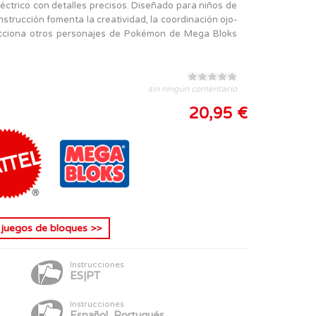
éctrico con detalles precisos. Diseñado para niños de
strucción fomenta la creatividad, la coordinación ojo-
lecciona otros personajes de Pokémon de Mega Bloks
sin ningún comentario
20,95 €
s
juegos de bloques
>>
Instrucciones
ES|PT
Instrucciones
Español, Portugués