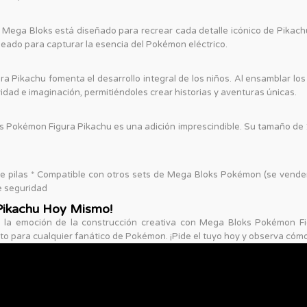
e Mega Bloks está diseñado para recrear cada detalle icónico de Pikac
ado para capturar la esencia del Pokémon eléctrico.
 Pikachu fomenta el desarrollo integral de los niños. Al ensamblar lo
idad e imaginación, permitiéndoles crear historias y aventuras únicas.
s Pokémon Figura Pikachu es una adición imprescindible. Su tamaño de 
 pilas * Compatible con otros sets de Mega Bloks Pokémon (se venden 
e seguridad
Pikachu Hoy Mismo!
a emoción de la construcción creativa con Mega Bloks Pokémon Figur
to para cualquier fanático de Pokémon. ¡Pide el tuyo hoy y observa cómo 