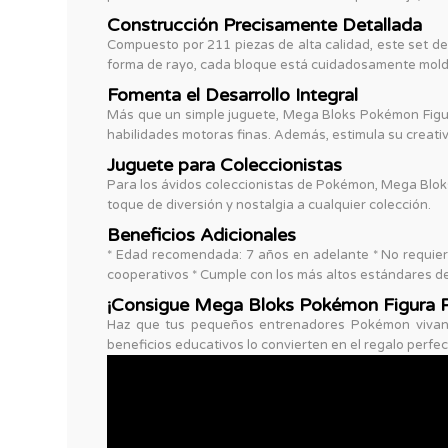
Construcción Precisamente Detallada
Compuesto por 211 piezas de alta calidad, este set d
forma de rayo, cada bloque está cuidadosamente molde
Fomenta el Desarrollo Integral
Más que un simple juguete, Mega Bloks Pokémon Figura
habilidades motoras finas. Además, estimula su creativ
Juguete para Coleccionistas
Para los ávidos coleccionistas de Pokémon, Mega Blok
toque de diversión y nostalgia a cualquier colección.
Beneficios Adicionales
* Edad recomendada: 7 años en adelante * No requiere
cooperativos * Cumple con los más altos estándares d
¡Consigue Mega Bloks Pokémon Figura 
Haz que tus pequeños entrenadores Pokémon vivan l
beneficios educativos lo convierten en el regalo perfec