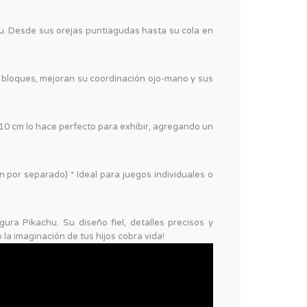
hu. Desde sus orejas puntiagudas hasta su cola en
s bloques, mejoran su coordinación ojo-mano y sus
10 cm lo hace perfecto para exhibir, agregando un
por separado) * Ideal para juegos individuales o
a Pikachu. Su diseño fiel, detalles precisos y
la imaginación de tus hijos cobra vida!