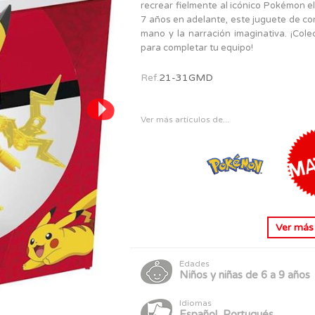
PERSONAJES
recrear fielmente al icónico Pokémon el
TODOS LOS JUGUETES
7 años en adelante, este juguete de con
mano y la narración imaginativa. ¡Co
para completar tu equipo!
Ref.
21-31GMD
Ver más artículos de...
Ver má
Edades
Niños y niñas de 6 a 9 años
Idiomas
Español, Portugués