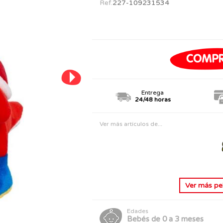
Ref.
227-109231534
PERSONAJES
TODOS LOS JUGUETES
Entrega
24/48 horas
Ver más artículos de...
Ver más
pe
Edades
Bebés de 0 a 3 meses