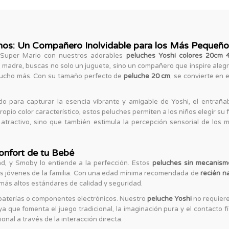
nos: Un Compañero Inolvidable para los Más Pequeñ
e Super Mario con nuestros adorables
peluches Yoshi colores 20cm 
dre, buscas no solo un juguete, sino un compañero que inspire alegrí
ucho más. Con su tamaño perfecto de
peluche 20 cm
, se convierte en 
para capturar la esencia vibrante y amigable de Yoshi, el entrañab
ropio color característico, estos peluches permiten a los niños elegir su 
 atractivo, sino que también estimula la percepción sensorial de lo
onfort de tu Bebé
ad, y Smoby lo entiende a la perfección. Estos
peluches sin mecanism
s jóvenes de la familia. Con una edad mínima recomendada de
recién n
más altos estándares de calidad y seguridad.
baterías o componentes electrónicos. Nuestro
peluche Yoshi
no requiere 
 ya que fomenta el juego tradicional, la imaginación pura y el contacto f
ional a través de la interacción directa.