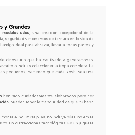
os y Grandes
4 modelos sdos
, una creación excepcional de la
a, seguridad y momentos de ternura en la vida de
el amigo ideal para abrazar, llevar a todas partes y
le dinosaurio que ha cautivado a generaciones.
favorito o incluso coleccionar la tropa completa. La
s más pequeños, haciendo que cada Yoshi sea una
o
han sido cuidadosamente elaborados para ser
acido
, puedes tener la tranquilidad de que tu bebé
montaje, no utiliza pilas, no incluye pilas, no emite
ísico sin distracciones tecnológicas. Es un juguete