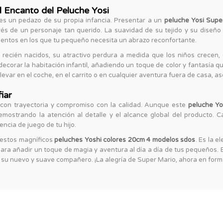
 Encanto del Peluche Yosi
es un pedazo de su propia infancia. Presentar a un
peluche Yosi Supe
és de un personaje tan querido. La suavidad de su tejido y su diseño 
mentos en los que tu pequeño necesita un abrazo reconfortante.
recién nacidos, su atractivo perdura a medida que los niños crecen,
orar la habitación infantil, añadiendo un toque de color y fantasía que 
var en el coche, en el carrito o en cualquier aventura fuera de casa, 
iar
con trayectoria y compromiso con la calidad. Aunque este
peluche Yo
emostrando la atención al detalle y el alcance global del producto. 
ncia de juego de tu hijo.
 estos magníficos
peluches Yoshi colores 20cm 4 modelos sdos
. Es la 
para añadir un toque de magia y aventura al día a día de tus pequeños. E
r a su nuevo y suave compañero. ¡La alegría de Super Mario, ahora en form