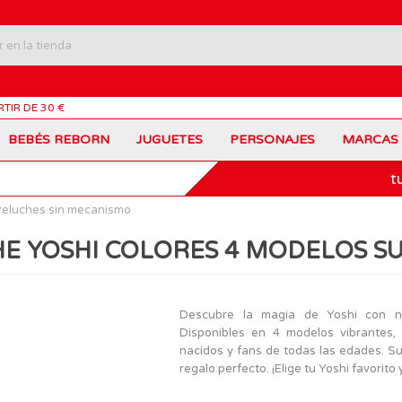
RTIR DE 30 €
BEBÉS REBORN
JUGUETES
PERSONAJES
MARCAS
t
Carros Portamochilas
Bob Esponja
Barbie
Coches de Juguete
Disney
Barriguitas
eluches sin mecanismo
Figuras Personajes
Fortnite
Feber
Juegos de Mesa
Frozen
Fisher-Price
E YOSHI COLORES 4 MODELOS S
Jurassic World
Lego Harry Potter
Juguetes Manualidades
Ladybug
Lego Minecraft
Juguetes de Madera
Infantiles
Peppa Pig
Nancy
PinyPon
Nenuco
Mochilas Escolares
Muñecas
Descubre la magia de Yoshi con n
Princesas Disney
Scalextric
Disponibles en 4 modelos vibrantes,
Sonic
VTech
Patines
Patinetes
nacidos y fans de todas las edades. Su 
SuperZings
The Beasties
regalo perfecto. ¡Elige tu Yoshi favorito
MARCAS