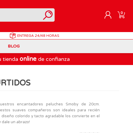
0
ENTREGA
24/48 HORAS
REGISTRARME
BLOG
INICIAR SESIÓN
online
u tienda
de confianza
Correpasillos
Doraemon
Berjuan
Juegos de Mesa Adultos
Gormiti
Goliath
URTIDOS
Marvel
Lego Ninjago
LEGO
PinyPon Action
Play-Doh
Muñecas Famosa
uestros encantadores peluches Smoby de 20cm.
 estos suaves compañeros son ideales para recién
Spiderman
Playmobil
diseño colorido y tacto agradable los convierte en el
The Bellies
 y dale un abrazo!