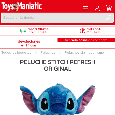
0
ENVÍO GRATIS
ENTREGA
REGISTRARME
a partir de 30 €
24/48 horas
tu tienda
online
de confianza
devoluciones
INICIAR SESIÓN
en 14 días
Todos los juguetes
Peluches
Peluches sin mecanismo
PELUCHE STITCH REFRESH
ORIGINAL