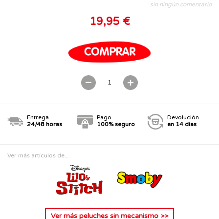
sin ningún comentario
19,95 €
Entrega
Pago
Devolución
24/48 horas
100% seguro
en 14 días
Ver más artículos de...
Ver más
peluches sin mecanismo
>>