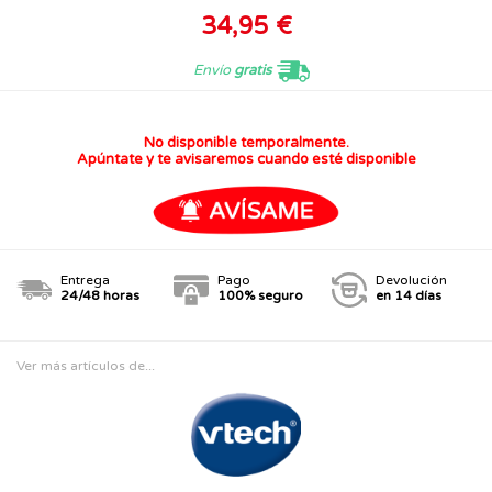
34,95 €
Envío
gratis
No disponible temporalmente.
Apúntate y te avisaremos cuando esté disponible
Entrega
Pago
Devolución
24/48 horas
100% seguro
en 14 días
Ver más artículos de...