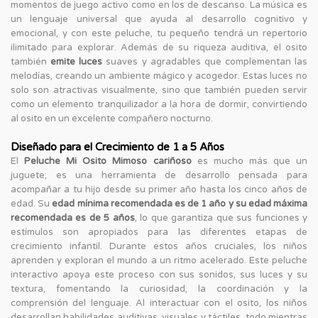
momentos de juego activo como en los de descanso. La música es
un lenguaje universal que ayuda al desarrollo cognitivo y
emocional, y con este peluche, tu pequeño tendrá un repertorio
ilimitado para explorar. Además de su riqueza auditiva, el osito
también
emite luces
suaves y agradables que complementan las
melodías, creando un ambiente mágico y acogedor. Estas luces no
solo son atractivas visualmente, sino que también pueden servir
como un elemento tranquilizador a la hora de dormir, convirtiendo
al osito en un excelente compañero nocturno.
Diseñado para el Crecimiento de 1 a 5 Años
El
Peluche Mi Osito Mimoso cariñoso
es mucho más que un
juguete; es una herramienta de desarrollo pensada para
acompañar a tu hijo desde su primer año hasta los cinco años de
edad. Su
edad mínima recomendada es de 1 año y su edad máxima
recomendada es de 5 años
, lo que garantiza que sus funciones y
estímulos son apropiados para las diferentes etapas de
crecimiento infantil. Durante estos años cruciales, los niños
aprenden y exploran el mundo a un ritmo acelerado. Este peluche
interactivo apoya este proceso con sus sonidos, sus luces y su
textura, fomentando la curiosidad, la coordinación y la
comprensión del lenguaje. Al interactuar con el osito, los niños
desarrollan habilidades auditivas, visuales y táctiles, todo mientras