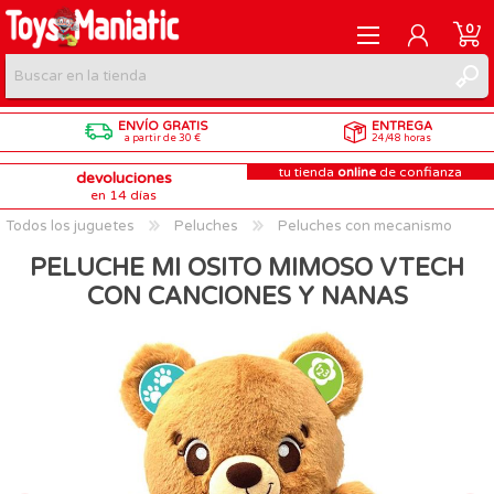
0
ENVÍO GRATIS
ENTREGA
REGISTRARME
a partir de 30 €
24/48 horas
tu tienda
online
de confianza
devoluciones
INICIAR SESIÓN
en 14 días
Todos los juguetes
Peluches
Peluches con mecanismo
PELUCHE MI OSITO MIMOSO VTECH
CON CANCIONES Y NANAS