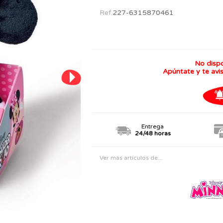
PERSONAJES
TODOS LOS JUGUETES
Ref.
227-6315870461
No disp
Apúntate y te avi
Entrega
24/48 horas
Ver más artículos de...