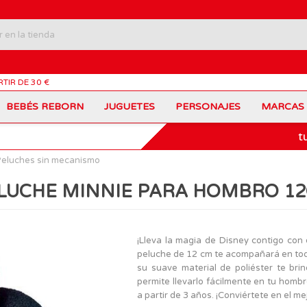
RTIR DE 30 €
BEBÉS REBORN
JUGUETES
PERSONAJES
MARCAS
t
Carros Portamochilas
Bob Esponja
Barbie
Coches de Juguete
Disney
Barriguitas
eluches sin mecanismo
Figuras Personajes
Fortnite
Feber
Juegos de Mesa
Frozen
Fisher-Price
LUCHE MINNIE PARA HOMBRO 1
Jurassic World
Lego Harry Potter
Juguetes Manualidades
Ladybug
Lego Minecraft
Juguetes de Madera
Infantiles
Peppa Pig
Nancy
PinyPon
Nenuco
Mochilas Escolares
Muñecas
¡Lleva la magia de Disney contigo con
Princesas Disney
Scalextric
peluche de 12 cm te acompañará en toda
Sonic
VTech
Patines
Patinetes
su suave material de poliéster te bri
SuperZings
The Beasties
permite llevarlo fácilmente en tu homb
MARCAS
a partir de 3 años. ¡Conviértete en el m