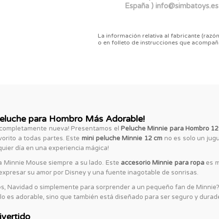
España ) info@simbatoys.es
La información relativa al fabricante (razón
o en folleto de instrucciones que acompañ
Peluche para Hombro Más Adorable!
ma completamente nueva! Presentamos el
Peluche Minnie para Hombro 12
orito a todas partes. Este
mini peluche Minnie 12 cm
no es solo un jug
uier día en una experiencia mágica!
er a Minnie Mouse siempre a su lado. Este
accesorio Minnie para ropa
es m
 expresar su amor por Disney y una fuente inagotable de sonrisas.
os, Navidad o simplemente para sorprender a un pequeño fan de Minnie?
lo es adorable, sino que también está diseñado para ser seguro y durad
vertido