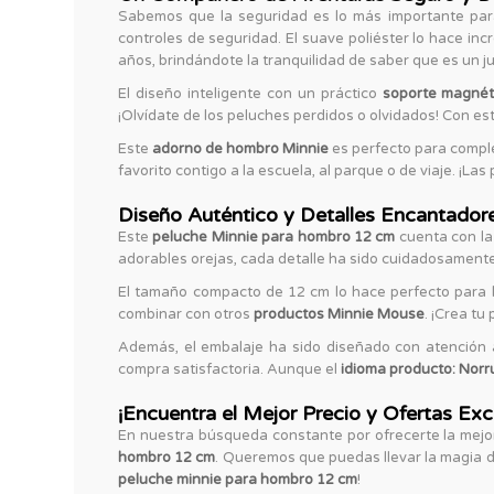
Sabemos que la seguridad es lo más importante para
controles de seguridad. El suave poliéster lo hace in
años, brindándote la tranquilidad de saber que es un 
El diseño inteligente con un práctico
soporte magnét
¡Olvídate de los peluches perdidos o olvidados! Con es
Este
adorno de hombro Minnie
es perfecto para comple
favorito contigo a la escuela, al parque o de viaje. ¡Las 
Diseño Auténtico y Detalles Encantador
Este
peluche Minnie para hombro 12 cm
cuenta con la 
adorables orejas, cada detalle ha sido cuidadosamente
El tamaño compacto de 12 cm lo hace perfecto para l
combinar con otros
productos Minnie Mouse
. ¡Crea tu
Además, el embalaje ha sido diseñado con atención a
compra satisfactoria. Aunque el
idioma producto: Nor
¡Encuentra el Mejor Precio y Ofertas Exc
En nuestra búsqueda constante por ofrecerte la mejor 
hombro 12 cm
. Queremos que puedas llevar la magia d
peluche minnie para hombro 12 cm
!