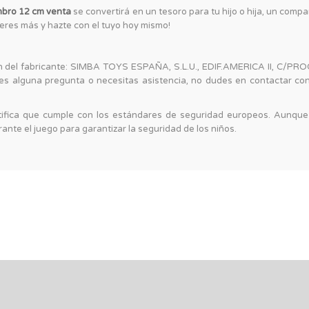
mbro 12 cm venta
se convertirá en un tesoro para tu hijo o hija, un comp
res más y hazte con el tuyo hoy mismo!
ión del fabricante: SIMBA TOYS ESPAÑA, S.L.U., EDIF.AMERICA II, C/P
s alguna pregunta o necesitas asistencia, no dudes en contactar con 
tifica que cumple con los estándares de seguridad europeos. Aunque 
nte el juego para garantizar la seguridad de los niños.