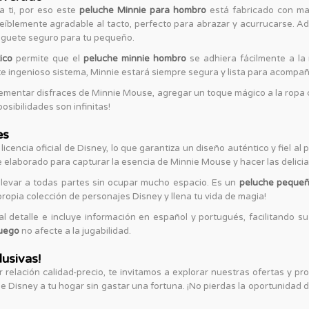
 ti, por eso este
peluche Minnie para hombro
está fabricado con mat
creíblemente agradable al tacto, perfecto para abrazar y acurrucarse. 
juguete seguro para tu pequeño.
ico
permite que el
peluche minnie hombro
se adhiera fácilmente a la 
te ingenioso sistema, Minnie estará siempre segura y lista para acompaña
mentar disfraces de Minnie Mouse, agregar un toque mágico a la ropa c
posibilidades son infinitas!
es
licencia oficial de Disney, lo que garantiza un diseño auténtico y fiel al
 elaborado para capturar la esencia de Minnie Mouse y hacer las delicia
levar a todas partes sin ocupar mucho espacio. Es un
peluche peque
 propia colección de personajes Disney y llena tu vida de magia!
l detalle e incluye información en español y portugués, facilitando 
ruego
no afecte a la jugabilidad.
lusivas!
relación calidad-precio, te invitamos a explorar nuestras ofertas y p
e Disney a tu hogar sin gastar una fortuna. ¡No pierdas la oportunidad 