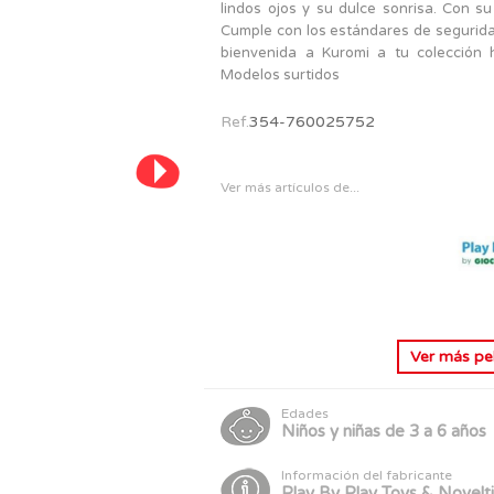
PERSONAJES
lindos ojos y su dulce sonrisa. Con su
TODOS LOS JUGUETES
Cumple con los estándares de seguridad
bienvenida a Kuromi a tu colección h
Modelos surtidos
Ref.
354-760025752
Ver más artículos de...
Ver más
pe
Edades
Niños y niñas de 3 a 6 años
Información del fabricante
Play By Play Toys & Novelt