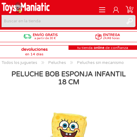
0
ENVÍO GRATIS
ENTREGA
REGISTRARME
a partir de 30 €
24/48 horas
tu tienda
online
de confianza
devoluciones
INICIAR SESIÓN
en 14 días
Todos los juguetes
Peluches
Peluches sin mecanismo
PELUCHE BOB ESPONJA INFANTIL
18 CM