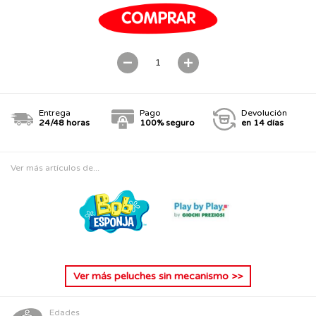
Entrega
Pago
Devolución
24/48 horas
100% seguro
en 14 días
Ver más artículos de...
Ver más
peluches sin mecanismo
>>
Edades