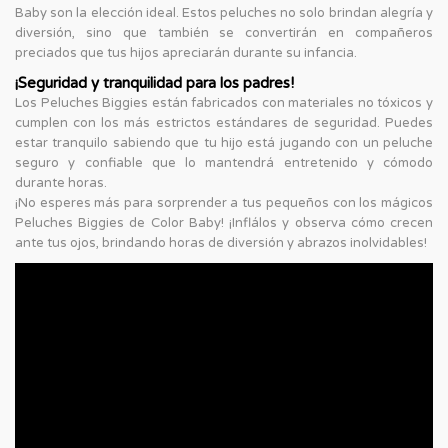
Baby son la elección ideal. Estos peluches no solo brindan alegría y
diversión, sino que también se convertirán en compañeros
preciados que tus hijos apreciarán durante su infancia.
¡Seguridad y tranquilidad para los padres!
Los Peluches Biggies están fabricados con materiales no tóxicos y
cumplen con los más estrictos estándares de seguridad. Puedes
estar tranquilo sabiendo que tu hijo está jugando con un peluche
seguro y confiable que lo mantendrá entretenido y cómodo
durante horas.
¡No esperes más para sorprender a tus pequeños con los mágicos
Peluches Biggies de Color Baby! ¡Inflálos y observa cómo crecen
ante tus ojos, brindando horas de diversión y abrazos inolvidables!