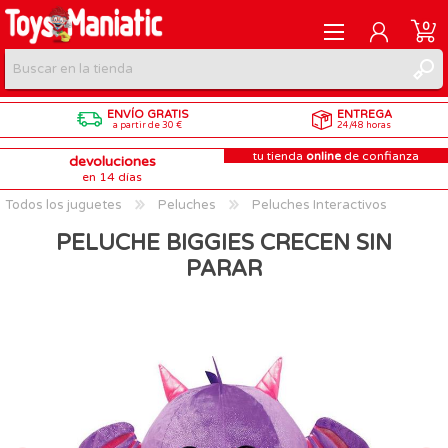
0
ENVÍO GRATIS
ENTREGA
REGISTRARME
a partir de 30 €
24/48 horas
tu tienda
online
de confianza
devoluciones
INICIAR SESIÓN
en 14 días
Todos los juguetes
Peluches
Peluches Interactivos
PELUCHE BIGGIES CRECEN SIN
PARAR