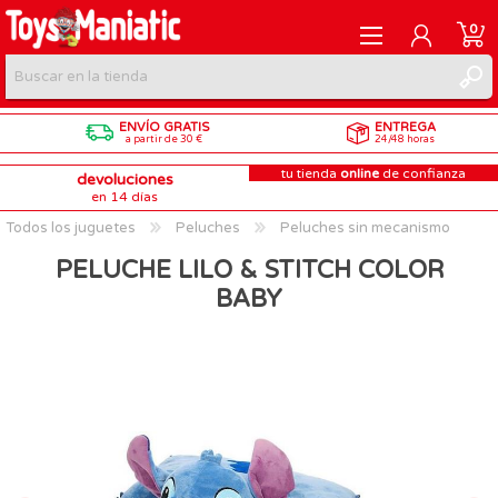
0
ENVÍO GRATIS
ENTREGA
REGISTRARME
a partir de 30 €
24/48 horas
tu tienda
online
de confianza
devoluciones
INICIAR SESIÓN
en 14 días
Todos los juguetes
Peluches
Peluches sin mecanismo
PELUCHE LILO & STITCH COLOR
BABY