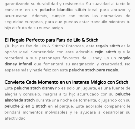
garantizando su durabilidad y resistencia. Su suavidad al tacto lo
convierte en un
peluche blandito stitch
ideal para abrazar y
acurrucarse. Además, cumple con todas las normativas de
seguridad europeas, para que puedas estar tranquilo mientras tu
hijo disfruta de su nuevo amigo.
El Regalo Perfecto para Fans de Lilo & Stitch
¿Tu hijo es fan de Lilo & Stitch? Entonces, este
regalo stitch
es la
opción ideal. Sorpréndelo con este adorable
cojín stitch
que le
recordará a sus personajes favoritos de Disney. Es un
regalo
disney infantil
que fomentará su imaginación y creatividad. No
esperes más y hazle feliz con este
peluche stitch para regalo
.
Convierte Cada Momento en un Instante Mágico con Stitch
Este
peluche stitch disney
no es solo un juguete, es una fuente de
alegría y consuelo. Imagina a tu hijo acurrucado con su
peluche
almohada stitch
durante una noche de tormenta, o jugando con su
peluche 2 en 1 stitch
en el parque. Este adorable compañero le
brindará momentos inolvidables y le ayudará a desarrollar su
afectividad.