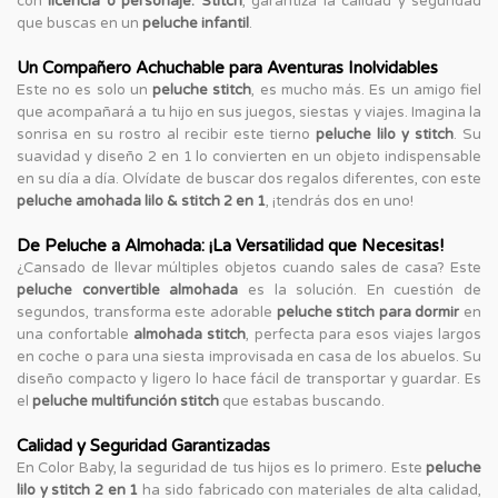
con
licencia o personaje: Stitch
, garantiza la calidad y seguridad
que buscas en un
peluche infantil
.
Un Compañero Achuchable para Aventuras Inolvidables
Este no es solo un
peluche stitch
, es mucho más. Es un amigo fiel
que acompañará a tu hijo en sus juegos, siestas y viajes. Imagina la
sonrisa en su rostro al recibir este tierno
peluche lilo y stitch
. Su
suavidad y diseño 2 en 1 lo convierten en un objeto indispensable
en su día a día. Olvídate de buscar dos regalos diferentes, con este
peluche amohada lilo & stitch 2 en 1
, ¡tendrás dos en uno!
De Peluche a Almohada: ¡La Versatilidad que Necesitas!
¿Cansado de llevar múltiples objetos cuando sales de casa? Este
peluche convertible almohada
es la solución. En cuestión de
segundos, transforma este adorable
peluche stitch para dormir
en
una confortable
almohada stitch
, perfecta para esos viajes largos
en coche o para una siesta improvisada en casa de los abuelos. Su
diseño compacto y ligero lo hace fácil de transportar y guardar. Es
el
peluche multifunción stitch
que estabas buscando.
Calidad y Seguridad Garantizadas
En Color Baby, la seguridad de tus hijos es lo primero. Este
peluche
lilo y stitch 2 en 1
ha sido fabricado con materiales de alta calidad,