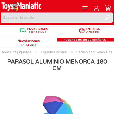
0
ENVÍO GRATIS
ENTREGA
REGISTRARME
a partir de 30 €
24/48 horas
tu tienda
online
de confianza
devoluciones
INICIAR SESIÓN
en 14 días
Todos los juguetes
Juguetes Verano
Parasoles y Sombrillas
PARASOL ALUMINIO MENORCA 180
CM