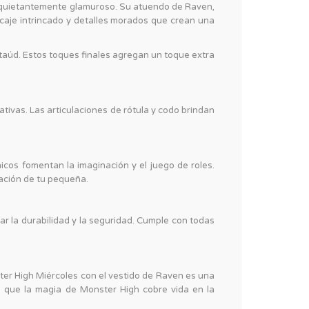
inquietantemente glamuroso. Su atuendo de Raven,
encaje intrincado y detalles morados que crean una
taúd. Estos toques finales agregan un toque extra
tivas. Las articulaciones de rótula y codo brindan
cos fomentan la imaginación y el juego de roles.
nación de tu pequeña.
r la durabilidad y la seguridad. Cumple con todas
.
er High Miércoles con el vestido de Raven es una
a que la magia de Monster High cobre vida en la