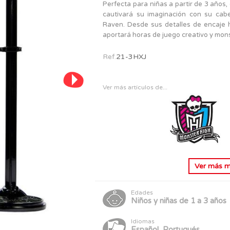
PERSONAJES
Perfecta para niñas a partir de 3 años
TODOS LOS JUGUETES
cautivará su imaginación con su cab
Raven. Desde sus detalles de encaje 
aportará horas de juego creativo y mon
Ref.
21-3HXJ
Ver más artículos de...
Ver más
m
Edades
Niños y niñas de 1 a 3 años
Idiomas
Español, Portugués