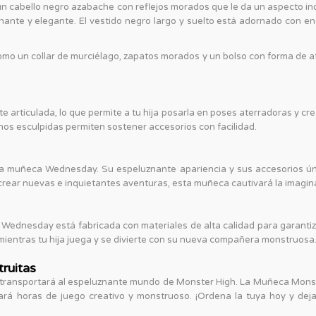
un cabello negro azabache con reflejos morados que le da un aspecto 
luznante y elegante. El vestido negro largo y suelto está adornado con 
mo un collar de murciélago, zapatos morados y un bolso con forma de a
rticulada, lo que permite a tu hija posarla en poses aterradoras y crea
os esculpidas permiten sostener accesorios con facilidad.
ta muñeca Wednesday. Su espeluznante apariencia y sus accesorios úni
 crear nuevas e inquietantes aventuras, esta muñeca cautivará la imagi
ednesday está fabricada con materiales de alta calidad para garantiza
 mientras tu hija juega y se divierte con su nueva compañera monstruosa
ruitas
 transportará al espeluznante mundo de Monster High. La Muñeca Monst
ará horas de juego creativo y monstruoso. ¡Ordena la tuya hoy y dej