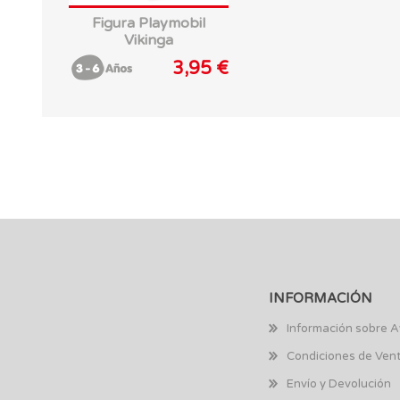
Figura Playmobil
Vikinga
3,95 €
INFORMACIÓN
Información sobre A
Condiciones de Ven
Envío y Devolución