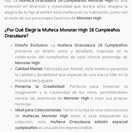
hija. La
muñeca Draculaura 16 Cumpleaños Monster High
es una
inversión en diversión y creatividad que durará años. Imagina la
alegría de tu hija al exhibir esta muñeca en su habitación, junto con
el resto de sus personajes favoritos de
Monster High
.
¿Por Qué Elegir la Muñeca Monster High 16 Cumpleaños
Draculaura?
Diseño Exclusivo:
La
muñeca Draculaura 16 Cumpleaños
presenta un diseño único y detallado, inspirado en la
celebración del cumpleaños de este icónico personaje de
Monster High
.
Calidad Mattel:
Fabricada por Mattel, esta muñeca garantiza
la calidad y durabilidad que esperas de una marca líder en la
industria del juguete.
Fomenta la Creatividad:
Perfecta para fomentar la
imaginación y la creatividad de los niños, permitiéndoles
recrear las aventuras de
Monster High
y crear sus propias
historias.
Ideal para Coleccionistas:
Tanto si tu hija es una coleccionista
de
muñecas Monster High
como si está empezando su
colección, esta
muñeca Draculaura edición especial
cumpleaños
es una adición imprescindible.