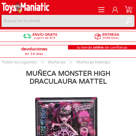
0
ENVÍO GRATIS
ENTREGA
REGISTRARME
a partir de 30 €
24/48 horas
tu tienda
online
de confianza
devoluciones
INICIAR SESIÓN
en 14 días
Todos los juguetes
Muñecas
Muñecas Maniquí
MUÑECA MONSTER HIGH
DRACULAURA MATTEL