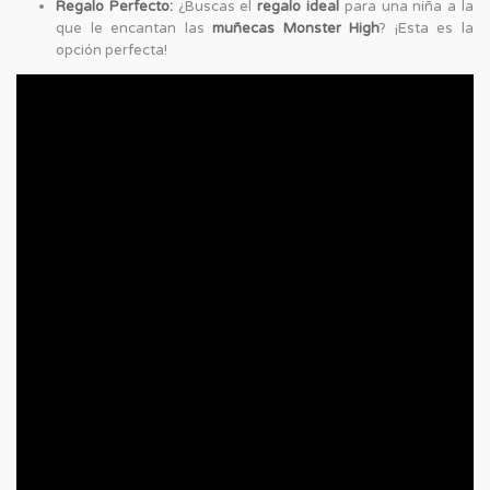
Regalo Perfecto:
¿Buscas el
regalo ideal
para una niña a la
que le encantan las
muñecas Monster High
? ¡Esta es la
opción perfecta!