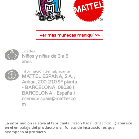
Ver más
muñecas maniquí
>>
Edades
Niños y niñas de 3 a 6
años
Información del fabricante
MATTEL ESPAÑA, S.A. ,
Aribau, 200-210 9ª planta
- BARCELONA, 08036 (
BARCELONA - España )
cservice.spain@mattel.co
m
La información relativa al fabricante (razón fiscal, dirección,...) aparece
en el embalaje del producto o en folleto de instrucciones que
acompaña al producto.