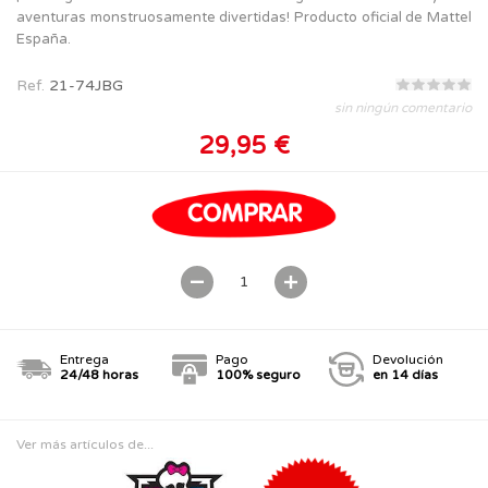
aventuras monstruosamente divertidas! Producto oficial de Mattel
España.
Ref.
21-74JBG
sin ningún comentario
29,95 €
Entrega
Pago
Devolución
24/48 horas
100% seguro
en 14 días
Ver más artículos de...