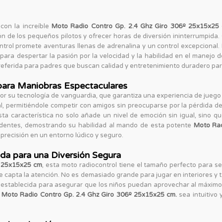
 con la increíble
Moto Radio Contro Gp. 2.4 Ghz Giro 306º 25x15x25 
n de los pequeños pilotos y ofrecer horas de diversión ininterrumpida. 
ntrol promete aventuras llenas de adrenalina y un control excepcional. 
 para despertar la pasión por la velocidad y la habilidad en el manejo d
referida para padres que buscan calidad y entretenimiento duradero para
para Maniobras Espectaculares
or su tecnología de vanguardia, que garantiza una experiencia de juego f
nal, permitiéndole competir con amigos sin preocuparse por la pérdida d
Esta característica no solo añade un nivel de emoción sin igual, sino q
ndentes, demostrando su habilidad al mando de esta potente
Moto Rad
 precisión en un entorno lúdico y seguro.
a para una Diversión Segura
e
25x15x25 cm
, esta moto radiocontrol tiene el tamaño perfecto para s
capta la atención. No es demasiado grande para jugar en interiores y 
 establecida para asegurar que los niños puedan aprovechar al máximo
a
Moto Radio Contro Gp. 2.4 Ghz Giro 306º 25x15x25 cm.
sea intuitivo 