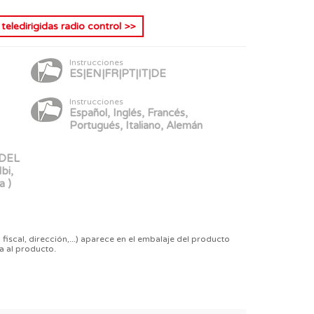
teledirigidas radio control
>>
Instrucciones
ES|EN|FR|PT|IT|DE
Instrucciones
Español, Inglés, Francés,
Portugués, Italiano, Alemán
 DEL
bi,
a )
 fiscal, dirección,...) aparece en el embalaje del producto
a al producto.