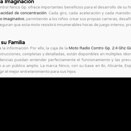
la Imaginación
trol Ninco Gp. ofrece importantes beneficios para el desarrollo de su hi
acidad de concentración
. Cada giro, cada aceleración y cada maniobr
o imaginativo
, permitiendo a los niños crear sus propias carreras, desaf
seguran que esta moto resistirá innumerables horas de juego intenso, p
su Familia
la información. Por ello, la caja de la
Moto Radio Contro Gp. 2.4 Ghz G
instrucciones, completas y detalladas, están disponibles en múltiples idio
dencias puedan entender perfectamente el funcionamiento y las preca
uso a un público amplio. La marca Ninco, con su base en Ibi, Alicante, 
ir el mejor entretenimiento para sus hijos.