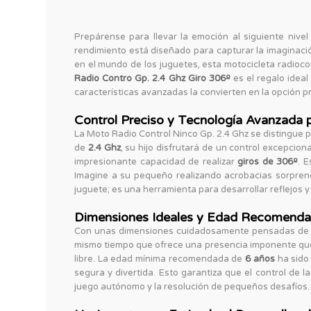
Prepárense para llevar la emoción al siguiente nivel
rendimiento está diseñado para capturar la imaginació
en el mundo de los juguetes, esta motocicleta radioco
Radio Contro Gp. 2.4 Ghz Giro 306º
es el regalo ideal
características avanzadas la convierten en la opción p
Control Preciso y Tecnología Avanzada 
La Moto Radio Control Ninco Gp. 2.4 Ghz se distingue p
de
2.4 Ghz
, su hijo disfrutará de un control excepcio
impresionante capacidad de realizar
giros de 306º
. 
Imagine a su pequeño realizando acrobacias sorpre
juguete; es una herramienta para desarrollar reflejos y
Dimensiones Ideales y Edad Recomendad
Con unas dimensiones cuidadosamente pensadas d
mismo tiempo que ofrece una presencia imponente que 
libre. La edad mínima recomendada de
6 años
ha sido
segura y divertida. Esto garantiza que el control de l
juego autónomo y la resolución de pequeños desafíos.