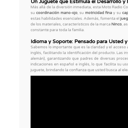
Un Juguete que Estimula el Desarrollo y 
Más allá de la diversión inmediata, esta Moto Radio Con
su
coordinación mano-ojo
, su
motricidad fina
y su
cap
estas habilidades esenciales. Además, fomenta el
jueg
de los materiales, característicos de la marca
Ninco
, a
constante para toda la familia.
Idioma y Soporte: Pensado para Usted y 
Sabemos lo importante que es la claridad y el acceso a 
inglés, facilitando la identificación del producto. Las 
alemán), garantizando que padres de diversas proce
indicaciones en español e inglés, lo que facilita su 
juguete, brindando la confianza que usted busca al eleg