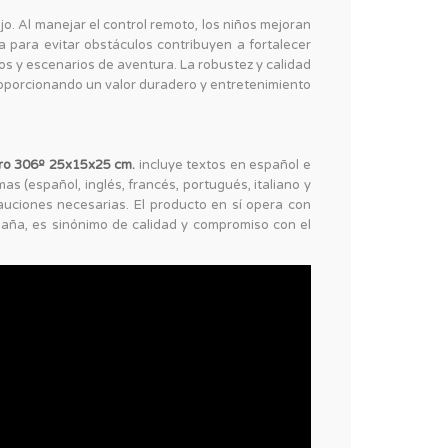
jo. Al manejar el control remoto, los niños mejoran
a para evitar obstáculos contribuyen a fortalecer
íos y escenarios de aventura. La robustez y calidad
roporcionando un valor duradero y entretenimiento
iro 306º 25x15x25 cm.
incluye textos en español e
mas (español, inglés, francés, portugués, italiano y
uciones necesarias. El producto en sí opera con
España, es sinónimo de calidad y compromiso con el