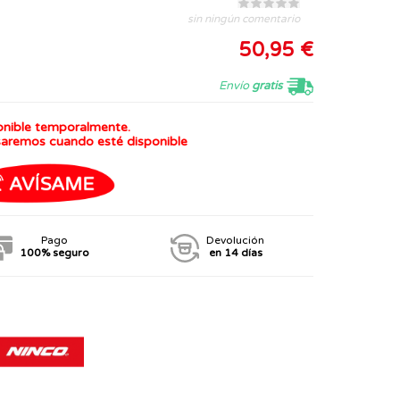
sin ningún comentario
50,95 €
Envío
gratis
onible temporalmente.
saremos cuando esté disponible
Pago
Devolución
100% seguro
en 14 días