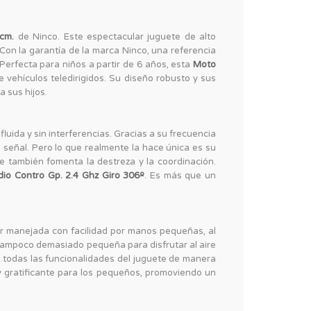
cm.
de Ninco. Este espectacular juguete de alto
Con la garantía de la marca Ninco, una referencia
Perfecta para niños a partir de 6 años, esta
Moto
e vehículos teledirigidos. Su diseño robusto y sus
 sus hijos.
luida y sin interferencias. Gracias a su frecuencia
e señal. Pero lo que realmente la hace única es su
ue también fomenta la destreza y la coordinación.
io Contro Gp. 2.4 Ghz Giro 306º
. Es más que un
er manejada con facilidad por manos pequeñas, al
tampoco demasiado pequeña para disfrutar al aire
 todas las funcionalidades del juguete de manera
y gratificante para los pequeños, promoviendo un