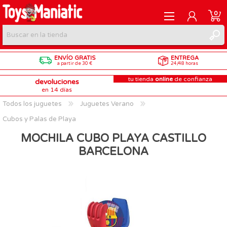
0
ENVÍO GRATIS
ENTREGA
REGISTRARME
a partir de 30 €
24/48 horas
tu tienda
online
de confianza
devoluciones
INICIAR SESIÓN
en 14 días
Todos los juguetes
Juguetes Verano
Cubos y Palas de Playa
MOCHILA CUBO PLAYA CASTILLO
BARCELONA