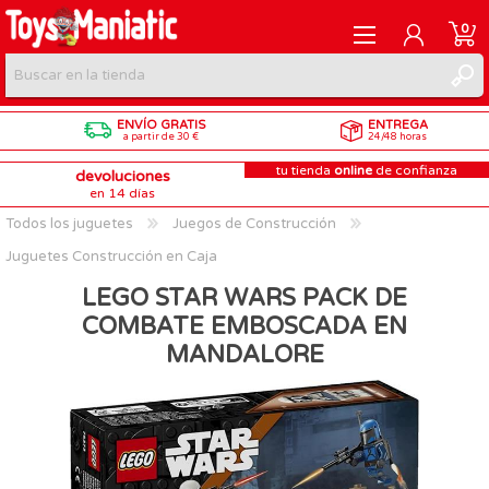
0
ENVÍO GRATIS
ENTREGA
REGISTRARME
a partir de 30 €
24/48 horas
tu tienda
online
de confianza
devoluciones
INICIAR SESIÓN
en 14 días
Todos los juguetes
Juegos de Construcción
Juguetes Construcción en Caja
LEGO STAR WARS PACK DE
COMBATE EMBOSCADA EN
MANDALORE