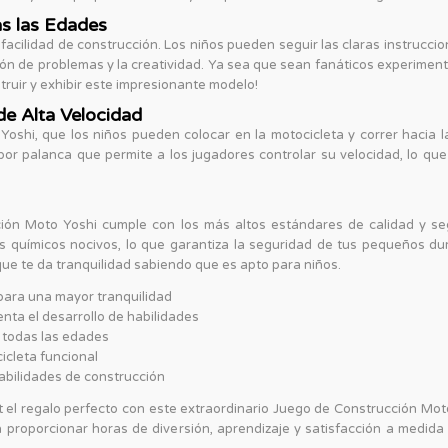
as las Edades
acilidad de construcción. Los niños pueden seguir las claras instrucci
ción de problemas y la creatividad. Ya sea que sean fanáticos experim
truir y exhibir este impresionante modelo!
de Alta Velocidad
 Yoshi, que los niños pueden colocar en la motocicleta y correr hacia l
por palanca que permite a los jugadores controlar su velocidad, lo qu
ón Moto Yoshi cumple con los más altos estándares de calidad y seg
os químicos nocivos, lo que garantiza la seguridad de tus pequeños d
ue te da tranquilidad sabiendo que es apto para niños.
para una mayor tranquilidad
nta el desarrollo de habilidades
 todas las edades
icleta funcional
 habilidades de construcción
el regalo perfecto con este extraordinario Juego de Construcción Mo
 proporcionar horas de diversión, aprendizaje y satisfacción a medida