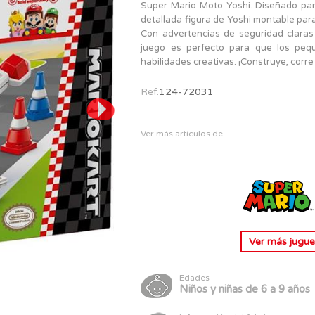
PERSONAJES
Super Mario Moto Yoshi. Diseñado par
TODOS LOS JUGUETES
detallada figura de Yoshi montable para
Con advertencias de seguridad claras
juego es perfecto para que los pequ
habilidades creativas. ¡Construye, corre
Ref.
124-72031
Ver más artículos de...
Ver más
jugue
Edades
Niños y niñas de 6 a 9 años