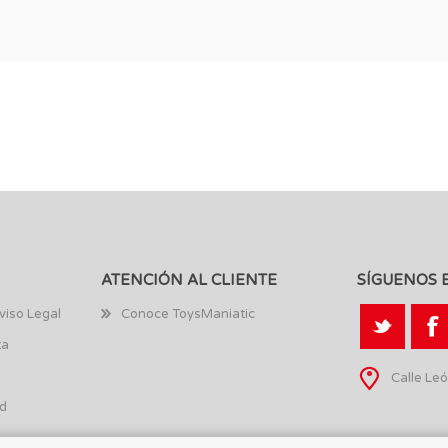
ATENCIÓN AL CLIENTE
SÍGUENOS 
viso Legal
Conoce ToysManiatic
ta
Calle Leó
ad