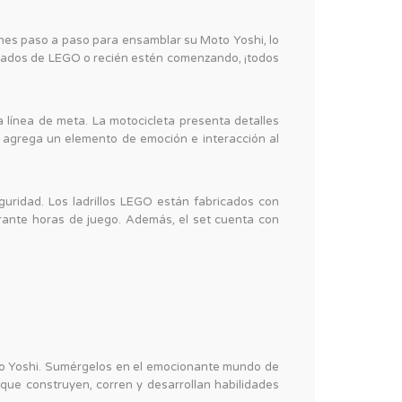
ones paso a paso para ensamblar su Moto Yoshi, lo
entados de LEGO o recién estén comenzando, ¡todos
a línea de meta. La motocicleta presenta detalles
e agrega un elemento de emoción e interacción al
uridad. Los ladrillos LEGO están fabricados con
urante horas de juego. Además, el set cuenta con
to Yoshi. Sumérgelos en el emocionante mundo de
 que construyen, corren y desarrollan habilidades