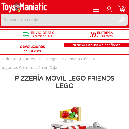
0
ENVÍO GRATIS
ENTREGA
REGISTRARME
a partir de 30 €
24/48 horas
tu tienda
online
de confianza
devoluciones
INICIAR SESIÓN
en 14 días
Todos los juguetes
Juegos de Construcción
Juguetes Construcción en Caja
PIZZERÍA MÓVIL LEGO FRIENDS
LEGO