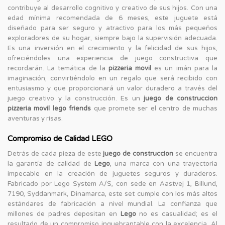
contribuye al desarrollo cognitivo y creativo de sus hijos. Con una
edad mínima recomendada de 6 meses, este juguete está
diseñado para ser seguro y atractivo para los más pequeños
exploradores de su hogar, siempre bajo la supervisión adecuada.
Es una inversión en el crecimiento y la felicidad de sus hijos,
ofreciéndoles una experiencia de juego constructiva que
recordarán. La temática de la
pizzeria movil
es un imán para la
imaginación, convirtiéndolo en un regalo que será recibido con
entusiasmo y que proporcionará un valor duradero a través del
juego creativo y la construcción. Es un
juego de construccion
pizzeria movil lego friends
que promete ser el centro de muchas
aventuras y risas.
Compromiso de Calidad LEGO
Detrás de cada pieza de este
juego de construccion
se encuentra
la garantía de calidad de
Lego
, una marca con una trayectoria
impecable en la creación de juguetes seguros y duraderos.
Fabricado por Lego System A/S, con sede en Aastvej 1, Billund,
7190, Syddanmark, Dinamarca, este set cumple con los más altos
estándares de fabricación a nivel mundial. La confianza que
millones de padres depositan en
Lego
no es casualidad; es el
resultado de un compromiso inquebrantable con la excelencia. Al