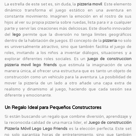
La estrella de este set es, sin duda, la
pizzeria movil
. Este elemento
dinámico transforma el juego estático en una aventura en
constante movimiento. Imaginen la emoción en el rostro de sus
hijos al ver su propia pizzería sobre ruedas, lista para ir a cualquier
parte y servir las creaciones más deliciosas. Este diseño innovador
del
lego
permite que la diversión no tenga límites geográficos
dentro de la habitación de juegos. El concepto de la
pizzeria
no solo
es universalmente atractivo, sino que también facilita el juego de
roles, invitando a los niños a inventar diálogos, situaciones y a
explorar diferentes roles sociales. Es un
juego de construccion
pizzeria movil lego friends
que estimula la imaginación de una
manera única, al ofrecer una estructura que es tanto un objeto de
construcción como un vehículo para la aventura. La posibilidad de
mover la pizzería de un lado a otro añade una capa extra de
realismo y dinamismo al juego, haciendo que cada sesión sea
diferente y emocionante.
Un Regalo Ideal para Pequeños Constructores
Si están buscando un regalo que combine diversión, aprendizaje y
la reconocida calidad de una marca líder, el
Juego de construcción
Pizzería Móvil Lego Lego Friends
es la elección perfecta. Este set
no solo garantiza horas de entretenimiento, sino que también