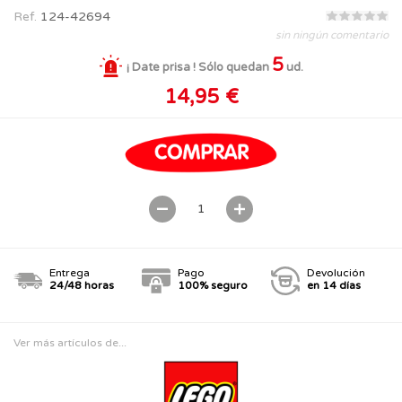
Ref.
124-42694
sin ningún comentario
5
¡ Date prisa ! Sólo quedan
ud.
14,95 €
Entrega
Pago
Devolución
24/48 horas
100% seguro
en 14 días
Ver más artículos de...