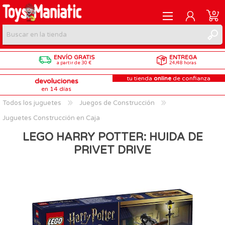
0
ENVÍO GRATIS
ENTREGA
REGISTRARME
a partir de 30 €
24/48 horas
tu tienda
online
de confianza
devoluciones
INICIAR SESIÓN
en 14 días
Todos los juguetes
Juegos de Construcción
Juguetes Construcción en Caja
LEGO HARRY POTTER: HUIDA DE
PRIVET DRIVE