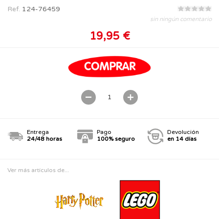
Ref.
124-76459
sin ningún comentario
19,95 €
Entrega
Pago
Devolución
24/48 horas
100% seguro
en 14 días
Ver más artículos de...