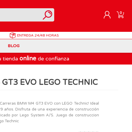
0
ENTREGA
24/48 HORAS
REGISTRARME
BLOG
INICIAR SESIÓN
online
u tienda
de confianza
Correpasillos
Doraemon
Berjuan
Juegos de Mesa Adultos
Gormiti
Goliath
GT3 EVO LEGO TECHNIC
Marvel
Lego Ninjago
LEGO
PinyPon Action
Play-Doh
Muñecas Famosa
e Carreras BMW M4 GT3 EVO con LEGO Technic! Ideal
9 años. Disfruta de una experiencia de construcción
Spiderman
Playmobil
abricado por Lego System A/S. Juego de construccion
The Bellies
go Technic