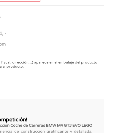
s
1, -
)
com
 fiscal, dirección,...) aparece en el embalaje del producto
a al producto.
mpetición!
ucción Coche de Carreras BMW M4 GT3 EVO LEGO
encia de construcción gratificante y detallada,