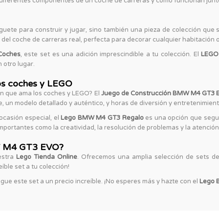
s diferentes componentes de un coche de carreras y cómo funcionan junt
guete para construir y jugar, sino también una pieza de colección que 
del coche de carreras real, perfecta para decorar cualquier habitación o
Coches
, este set es una adición imprescindible a tu colección. El
LEGO 
 otro lugar.
los coches y LEGO
ven que ama los coches y LEGO? El
Juego de Construcción BMW M4 GT3 
e, un modelo detallado y auténtico, y horas de diversión y entretenimient
ocasión especial, el
Lego BMW M4 GT3 Regalo
es una opción que segur
mportantes como la creatividad, la resolución de problemas y la atención 
W M4 GT3 EVO?
estra
Lego Tienda Online
. Ofrecemos una amplia selección de sets d
íble set a tu colección!
gue este set a un precio increíble. ¡No esperes más y hazte con el
Lego 