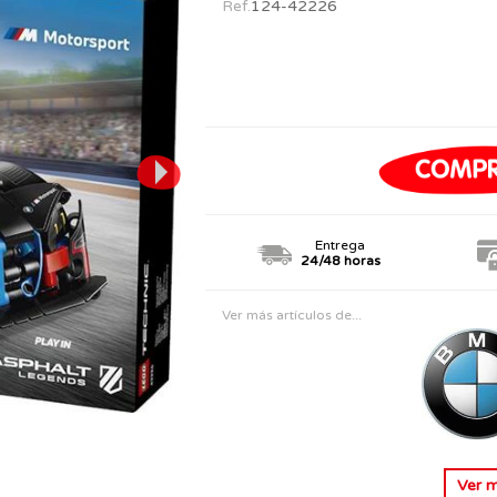
Ref.
124-42226
PERSONAJES
TODOS LOS JUGUETES
Entrega
24/48 horas
Ver más artículos de...
Ver 