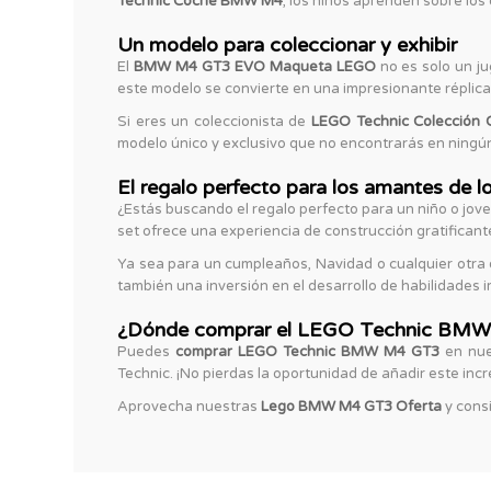
Technic Coche BMW M4
, los niños aprenden sobre lo
Un modelo para coleccionar y exhibir
El
BMW M4 GT3 EVO Maqueta LEGO
no es solo un ju
este modelo se convierte en una impresionante réplica 
Si eres un coleccionista de
LEGO Technic Colección 
modelo único y exclusivo que no encontrarás en ningún
El regalo perfecto para los amantes de 
¿Estás buscando el regalo perfecto para un niño o jo
set ofrece una experiencia de construcción gratificant
Ya sea para un cumpleaños, Navidad o cualquier otra 
también una inversión en el desarrollo de habilidades i
¿Dónde comprar el LEGO Technic BM
Puedes
comprar LEGO Technic BMW M4 GT3
en nu
Technic. ¡No pierdas la oportunidad de añadir este incre
Aprovecha nuestras
Lego BMW M4 GT3 Oferta
y consi