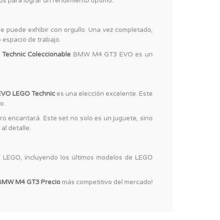
os para lograr un rendimiento óptimo.
se puede exhibir con orgullo. Una vez completado,
 espacio de trabajo.
Technic Coleccionable
BMW M4 GT3 EVO es un
EVO LEGO Technic
es una elección excelente. Este
o.
o encantará. Este set no solo es un juguete, sino
al detalle.
e LEGO, incluyendo los últimos modelos de LEGO
BMW M4 GT3 Precio
más competitivo del mercado!