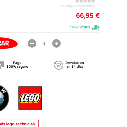
sin ningún comentario
66,95 €
Envío
gratis
Pago
Devolución
100% seguro
en 14 días
más
lego technic
>>