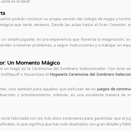
este es el ideal!
rts
queños podrán construir su propia versión del colegio de magia y hech
ágica que tanto amamos. Desde las aulas hasta el Gran Comedor, este 
un simple juguete; es una experiencia que fomenta la imaginación, la c
 aprenden a resolver problemas, a seguir instrucciones y a trabajar en eq
dor: Un Momento Mágico
un mago es la Ceremonia del Sombrero Seleccionador. Con este set, t
, Hufflepuff o Ravenclaw. El
Hogwarts Ceremonia del Sombrero Selecci
tter, sino también para aquellos que disfrutan de los
juegos de constru
diversión y entretenimiento. Además, es una excelente manera de i
 está fabricada con los más altos estándares para garantizar que el jug
iciales, lo que significa que han sido diseñados con gran detalle y fideli