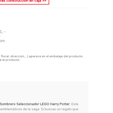
tes construcción en caja
>>
1, -
)
com
 fiscal, dirección,...) aparece en el embalaje del producto
a al producto.
l Sombrero Seleccionador LEGO Harry Potter
. Este
s emblemáticos de la saga. Si buscas un regalo que