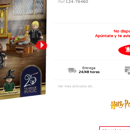
Ref.
124-76460
PERSONAJES
TODOS LOS JUGUETES
No disp
Apúntate y te avi
Entrega
24/48 horas
Ver más artículos de...