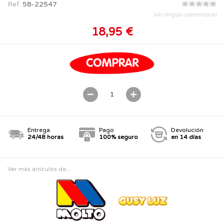
Ref.
58-22547
sin ningún comentario
18,95 €
Entrega
Pago
Devolución
24/48 horas
100% seguro
en 14 días
Ver más artículos de...