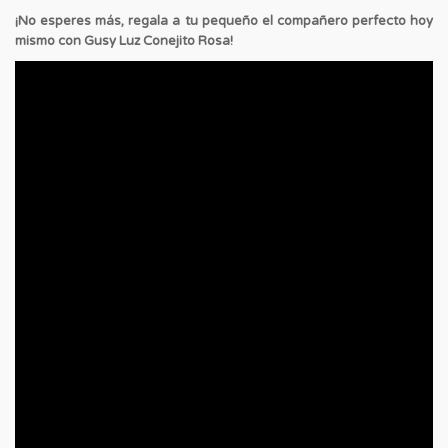
¡No esperes más, regala a tu pequeño el compañero perfecto hoy
mismo con Gusy Luz Conejito Rosa!