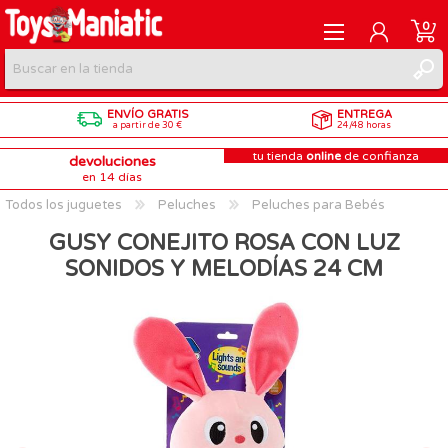
0
ENVÍO GRATIS
ENTREGA
REGISTRARME
a partir de 30 €
24/48 horas
tu tienda
online
de confianza
devoluciones
INICIAR SESIÓN
en 14 días
Todos los juguetes
Peluches
Peluches para Bebés
GUSY CONEJITO ROSA CON LUZ
SONIDOS Y MELODÍAS 24 CM