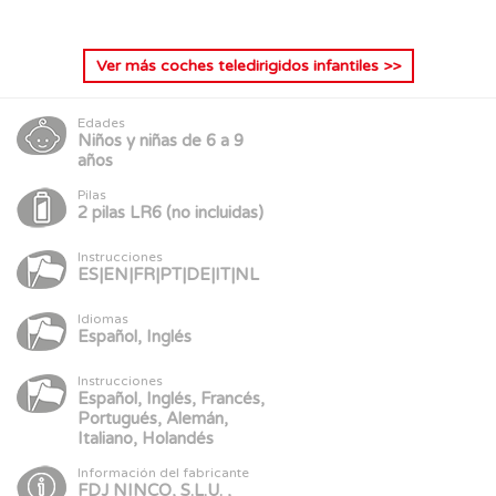
Ver más
coches teledirigidos infantiles
>>
Edades
Niños y niñas de 6 a 9
años
Pilas
2 pilas LR6 (no incluidas)
Instrucciones
ES|EN|FR|PT|DE|IT|NL
Idiomas
Español, Inglés
Instrucciones
Español, Inglés, Francés,
Portugués, Alemán,
Italiano, Holandés
Información del fabricante
FDJ NINCO, S.L.U. ,