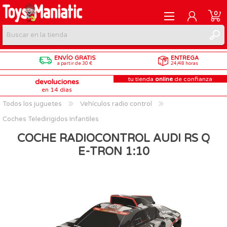
0
ENVÍO GRATIS
ENTREGA
REGISTRARME
a partir de 30 €
24/48 horas
tu tienda
online
de confianza
devoluciones
INICIAR SESIÓN
en 14 días
Todos los juguetes
Vehículos radio control
Coches Teledirigidos Infantiles
COCHE RADIOCONTROL AUDI RS Q
E-TRON 1:10