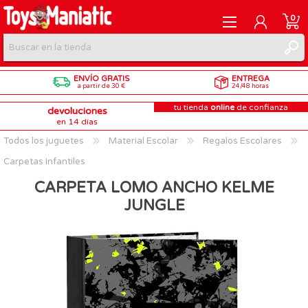
0
ENVÍO GRATIS
ENTREGA
REGISTRARME
a partir de 30 €
24/48 horas
tu tienda
online
de confianza
devoluciones
INICIAR SESIÓN
en 14 días
Todos los juguetes
Material Escolar
Regalos Escolares
Carpetas Infantiles
CARPETA LOMO ANCHO KELME
JUNGLE