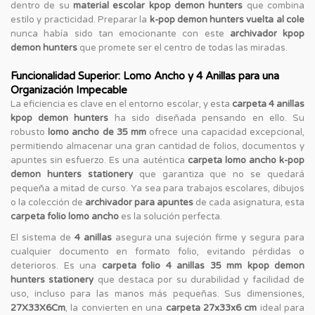
dentro de su
material escolar kpop demon hunters
que combina
estilo y practicidad. Preparar la
k-pop demon hunters vuelta al cole
nunca había sido tan emocionante con este
archivador kpop
demon hunters
que promete ser el centro de todas las miradas.
Funcionalidad Superior: Lomo Ancho y 4 Anillas para una
Organización Impecable
La eficiencia es clave en el entorno escolar, y esta
carpeta 4 anillas
kpop demon hunters
ha sido diseñada pensando en ello. Su
robusto
lomo ancho de 35 mm
ofrece una capacidad excepcional,
permitiendo almacenar una gran cantidad de folios, documentos y
apuntes sin esfuerzo. Es una auténtica
carpeta lomo ancho k-pop
demon hunters stationery
que garantiza que no se quedará
pequeña a mitad de curso. Ya sea para trabajos escolares, dibujos
o la colección de
archivador para apuntes
de cada asignatura, esta
carpeta folio lomo ancho
es la solución perfecta.
El sistema de
4 anillas
asegura una sujeción firme y segura para
cualquier documento en formato folio, evitando pérdidas o
deterioros. Es una
carpeta folio 4 anillas 35 mm kpop demon
hunters stationery
que destaca por su durabilidad y facilidad de
uso, incluso para las manos más pequeñas. Sus dimensiones,
27X33X6Cm
, la convierten en una
carpeta 27x33x6 cm
ideal para