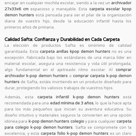
encajar en cualquier mochila escolar, siendo a la vez un
archivador
27x33x6 cm
espacioso y manejable. Esta
carpeta escolar kpop
demon hunters
está pensada para ser el pilar de la organización
diaria de vuestro hijo, desde la educación infantil hasta los
primeros años de primaria.
Calidad Safta: Confianza y Durabilidad en Cada Carpeta
La elección de productos Safta es sinónimo de calidad
garantizada. Esta
carpeta anillas kpop demon hunters
no es una
excepción. Fabricada bajo los estándares de una marca líder en
material escolar, asegura una resistencia y vida útil prolongada,
algo fundamental en el ajetreado ritmo escolar. Al
comprar
archivador k-pop demon hunters
o
comprar carpeta k-pop demon
hunters
de Safta, estáis invirtiendo en un producto diseñado para
durar, protegiendo los valiosos trabajos de vuestros hijos.
Además, esta
carpeta infantil k-pop demon hunters
está
recomendada para una
edad mínima de 3 años
, lo que la hace apta
para los más pequeños que inician su aventura educativa. Su
diseño intuitivo y materiales seguros la convierten en una opción
idónea para
k-pop demon hunters colegio
y para cualquier
carpeta
para colegio k-pop demon hunters
. Safta se compromete con la
excelencia, y esta
carpeta folio k-pop demon hunters
es un claro