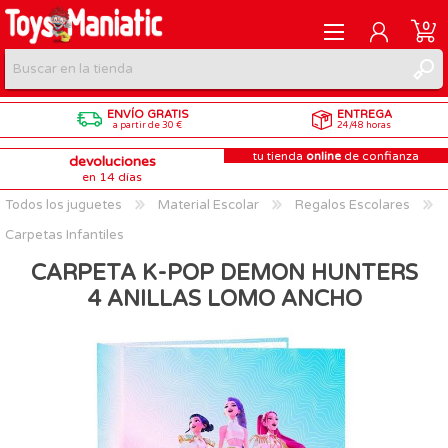
0
ENVÍO GRATIS
ENTREGA
REGISTRARME
a partir de 30 €
24/48 horas
tu tienda
online
de confianza
devoluciones
INICIAR SESIÓN
en 14 días
Todos los juguetes
Material Escolar
Regalos Escolares
Carpetas Infantiles
CARPETA K-POP DEMON HUNTERS
4 ANILLAS LOMO ANCHO