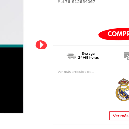
Ref.
76-512654067
PERSONAJES
TODOS LOS JUGUETES
Entrega
24/48 horas
Ver más artículos de...
Ver má