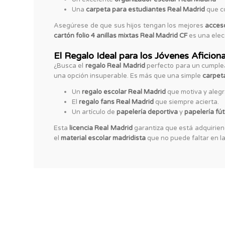
Una
carpeta para estudiantes Real Madrid
que co
Asegúrese de que sus hijos tengan los mejores
acceso
cartón folio 4 anillas mixtas Real Madrid CF
es una elecc
El Regalo Ideal para los Jóvenes Aficion
¿Busca el
regalo Real Madrid
perfecto para un cumple
una opción insuperable. Es más que una simple
carpeta
Un
regalo escolar Real Madrid
que motiva y alegr
El
regalo fans Real Madrid
que siempre acierta.
Un artículo de
papelería deportiva
y
papelería fú
Esta
licencia Real Madrid
garantiza que está adquiriend
el
material escolar madridista
que no puede faltar en la