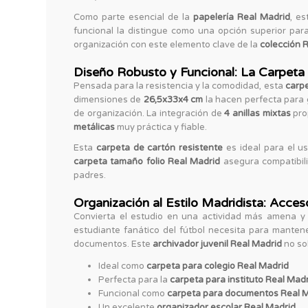
Como parte esencial de la
papelería Real Madrid
, e
funcional la distingue como una opción superior para
organización con este elemento clave de la
colección 
Diseño Robusto y Funcional: La Carpeta 
Pensada para la resistencia y la comodidad, esta
carpe
dimensiones de
26,5x33x4 cm
la hacen perfecta para 
de organización. La integración de
4 anillas mixtas
pro
metálicas
muy práctica y fiable.
Esta
carpeta de cartón resistente
es ideal para el u
carpeta tamaño folio Real Madrid
asegura compatibilid
padres.
Organización al Estilo Madridista: Acces
Convierta el estudio en una actividad más amena y
estudiante fanático del fútbol necesita para mante
documentos. Este
archivador juvenil Real Madrid
no sol
Ideal como
carpeta para colegio Real Madrid
Perfecta para la
carpeta para instituto Real Mad
Funcional como
carpeta para documentos Real 
Un excelente
organizador escolar Real Madrid