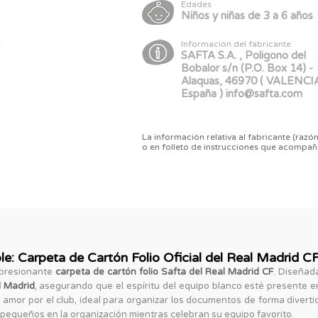
Edades
Niños y niñas de 3 a 6 años
Información del fabricante
SAFTA S.A. , Poligono del
Bobalor s/n (P.O. Box 14) -
Alaquas, 46970 ( VALENCIA
España ) info@safta.com
La información relativa al fabricante (razón
o en folleto de instrucciones que acompañ
e: Carpeta de Cartón Folio Oficial del Real Madrid C
mpresionante
carpeta de cartón folio Safta del Real Madrid CF
. Diseñad
l Madrid
, asegurando que el espíritu del equipo blanco esté presente e
 amor por el club, ideal para organizar los documentos de forma diverti
 pequeños en la organización mientras celebran su equipo favorito.