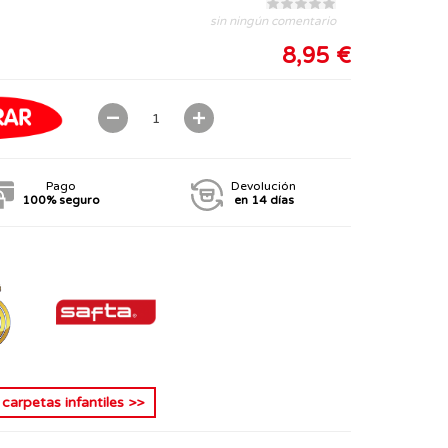
sin ningún comentario
8,95 €
Pago
Devolución
100% seguro
en 14 días
s
carpetas infantiles
>>