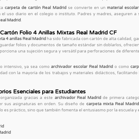
sta
carpeta de cartón Real Madrid
se convierte en un
material escola
 el uso diario en el colegio o instituto. Padres y madres, aseguren a
Real Madrid
.
Cartón Folio 4 Anillas Mixtas Real Madrid CF
ta 4 anillas Real Madrid
ha sido fabricada con cartón de alta calidad, ga
guardar folios y documentos de tamaño estándar sin doblarlos, ofrecie
porciona una sujeción segura y versátil para perforaciones de diferente
so intensivo, ya sea como
archivador escolar Real Madrid
o como
car
ad con la mayoría de los trabajos y materiales didácticos, facilitando l
orios Esenciales para Estudiantes
 organizada gracias a este
archivador Real Madrid
de primera catego
ner sus asignaturas en orden. Su diseño de
carpeta mixta Real Madrid
o es práctico, sino que también fomenta el entusiasmo por la escuela y 
rid
Madrid