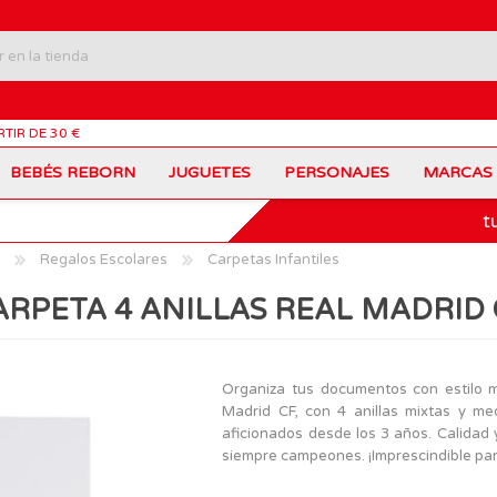
RTIR DE 30 €
BEBÉS REBORN
JUGUETES
PERSONAJES
MARCAS
t
Carros Portamochilas
Bob Esponja
Barbie
Coches de Juguete
Disney
Barriguitas
Regalos Escolares
Carpetas Infantiles
Figuras Personajes
Fortnite
Feber
Juegos de Mesa
Frozen
Fisher-Price
ARPETA 4 ANILLAS REAL MADRID 
Jurassic World
Lego Harry Potter
Juguetes Manualidades
Ladybug
Lego Minecraft
Juguetes de Madera
Infantiles
Peppa Pig
Nancy
PinyPon
Nenuco
Mochilas Escolares
Muñecas
Organiza tus documentos con estilo ma
Princesas Disney
Scalextric
Madrid CF, con 4 anillas mixtas y m
Sonic
VTech
Patines
Patinetes
aficionados desde los 3 años. Calidad 
SuperZings
The Beasties
siempre campeones. ¡Imprescindible para 
MARCAS