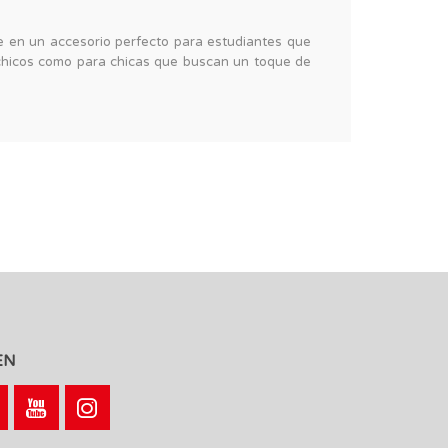
te en un accesorio perfecto para estudiantes que
chicos como para chicas que buscan un toque de
EN