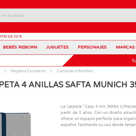
RTIR DE 30 €
BEBÉS REBORN
JUGUETES
PERSONAJES
MARCAS
t
Carros Portamochilas
Bob Esponja
Barbie
Coches de Juguete
Disney
Barriguitas
Regalos Escolares
Carpetas Infantiles
Figuras Personajes
Fortnite
Feber
Juegos de Mesa
Frozen
Fisher-Price
PETA 4 ANILLAS SAFTA MUNICH 
Jurassic World
Lego Harry Potter
Juguetes Manualidades
Ladybug
Lego Minecraft
Juguetes de Madera
Infantiles
Peppa Pig
Nancy
PinyPon
Nenuco
Mochilas Escolares
Muñecas
La carpeta "Carp 4 Ani 35Mm C/Recamb
Princesas Disney
Scalextric
partir de 3 años. Con un diseño atra
Sonic
VTech
Patines
Patinetes
ofrece un espacio perfecto para organi
SuperZings
The Beasties
español, facilitando su uso desde tempr
MARCAS