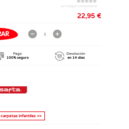
sin ningún comentario
22,95 €
Pago
Devolución
100% seguro
en 14 días
s
carpetas infantiles
>>