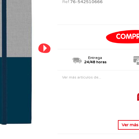
Ref.
76-542510666
PERSONAJES
TODOS LOS JUGUETES
Entrega
24/48 horas
Ver más artículos de...
Ver má