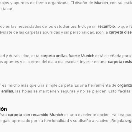
bajos y apuntes de forma organizada. El diseño de
Munich
, con su est
estacar.
o en las necesidades de los estudiantes. Incluye un
recambio
, lo que 
lvídate de las carpetas aburridas y sin personalidad, ¡con la
carpeta dis
ad y durabilidad, esta
carpeta anillas fuerte Munich
está diseñada para re
 apuntes y el ajetreo del día a día escolar. Invertir en una
carpeta resi
"
es mucho más que una simple carpeta. Es una herramienta de
organiz
 anillas
, las hojas se mantienen seguras y no se pierden. Esto facilita
ión
 Esta
carpeta con recambio Munich
es una excelente opción. Ya sea par
regalo apreciado por su funcionalidad y su diseño atractivo. ¡Regala
org