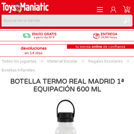
0
ENVÍO GRATIS
ENTREGA
REGISTRARME
a partir de 30 €
24/48 horas
tu tienda
online
de confianza
devoluciones
INICIAR SESIÓN
en 14 días
Todos los juguetes
Material Escolar
Regalos Escolares
Botellas Infantiles
BOTELLA TERMO REAL MADRID 1ª
EQUIPACIÓN 600 ML