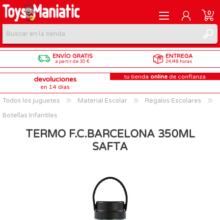
0
ENVÍO GRATIS
ENTREGA
REGISTRARME
a partir de 30 €
24/48 horas
tu tienda
online
de confianza
devoluciones
INICIAR SESIÓN
en 14 días
Todos los juguetes
Material Escolar
Regalos Escolares
Botellas Infantiles
TERMO F.C.BARCELONA 350ML
SAFTA