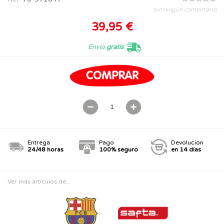
sin ningún comentario
39,95 €
Envío
gratis
Entrega
Pago
Devolución
24/48 horas
100% seguro
en 14 días
Ver más artículos de...