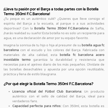
¡Lleva tu pasión por el Barça a todas partes con la Botella
Termo 350ml F.C.Barcelona!
¿Tu peque es un auténtico culé? ¿Quieres que lleve consigo el
espíritu del Barça a la escuela, al parque o a sus actividades
deportivas? Con la
Botella Termo 350ml F.C.Barcelona
de Safta,
¡harás realidad su sueño! Esta botella no es solo un recipiente para
agua, es una declaración de amor por su equipo favorito.
Imagina la sonrisa de tu hijo o hija al presumir de su
botella agua fc
barcelona
con el escudo y los colores del Barça. Fabricada con
materiales de alta calidad, esta
botella fc barcelona acero
inoxidable termo
garantiza la durabilidad y resistencia que
necesitas para el ajetreo diario de los más pequeños. Olvídate de
las botellas desechables y apuesta por una opción reutilizable,
práctica y llena de estilo blaugrana.
¿Por qué elegir la Botella Termo 350ml F.C.Barcelona?
Licencia oficial del Fútbol Club Barcelona:
Un producto
auténtico con el sello de calidad del Barça, ideal para
verdaderos fans.
Capacidad perfecta para niños:
Con 350ml, esta botella es