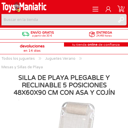
0
ENVÍO GRATIS
ENTREGA
REGISTRARME
a partir de 30 €
24/48 horas
tu tienda
online
de confianza
devoluciones
INICIAR SESIÓN
en 14 días
Todos los juguetes
Juguetes Verano
Mesas y Sillas de Playa
SILLA DE PLAYA PLEGABLE Y
RECLINABLE 5 POSICIONES
48X60X90 CM CON ASA Y COJÍN