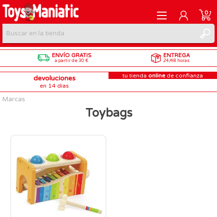
0
ENVÍO GRATIS
ENTREGA
REGISTRARME
a partir de 30 €
24/48 horas
tu tienda
online
de confianza
devoluciones
INICIAR SESIÓN
en 14 días
Marcas
Toybags