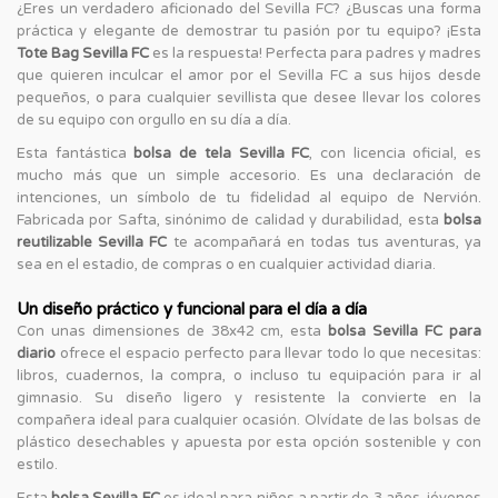
¿Eres un verdadero aficionado del Sevilla FC? ¿Buscas una forma
práctica y elegante de demostrar tu pasión por tu equipo? ¡Esta
Tote Bag Sevilla FC
es la respuesta! Perfecta para padres y madres
que quieren inculcar el amor por el Sevilla FC a sus hijos desde
pequeños, o para cualquier sevillista que desee llevar los colores
de su equipo con orgullo en su día a día.
Esta fantástica
bolsa de tela Sevilla FC
, con licencia oficial, es
mucho más que un simple accesorio. Es una declaración de
intenciones, un símbolo de tu fidelidad al equipo de Nervión.
Fabricada por Safta, sinónimo de calidad y durabilidad, esta
bolsa
reutilizable Sevilla FC
te acompañará en todas tus aventuras, ya
sea en el estadio, de compras o en cualquier actividad diaria.
Un diseño práctico y funcional para el día a día
Con unas dimensiones de 38x42 cm, esta
bolsa Sevilla FC para
diario
ofrece el espacio perfecto para llevar todo lo que necesitas:
libros, cuadernos, la compra, o incluso tu equipación para ir al
gimnasio. Su diseño ligero y resistente la convierte en la
compañera ideal para cualquier ocasión. Olvídate de las bolsas de
plástico desechables y apuesta por esta opción sostenible y con
estilo.
Esta
bolsa Sevilla FC
es ideal para niños a partir de 3 años, jóvenes