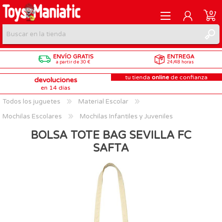
0
ENVÍO GRATIS
ENTREGA
REGISTRARME
a partir de 30 €
24/48 horas
tu tienda
online
de confianza
devoluciones
INICIAR SESIÓN
en 14 días
Todos los juguetes
Material Escolar
Mochilas Escolares
Mochilas Infantiles y Juveniles
BOLSA TOTE BAG SEVILLA FC
SAFTA