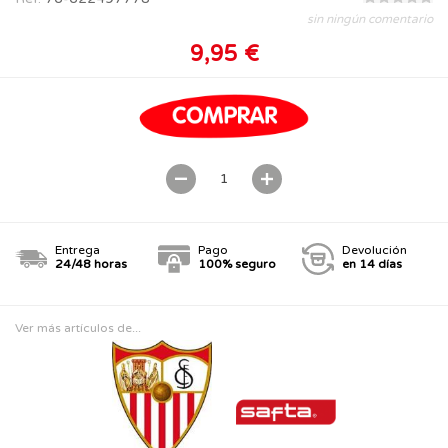
sin ningún comentario
9,95 €
Entrega
Pago
Devolución
24/48 horas
100% seguro
en 14 días
Ver más artículos de...