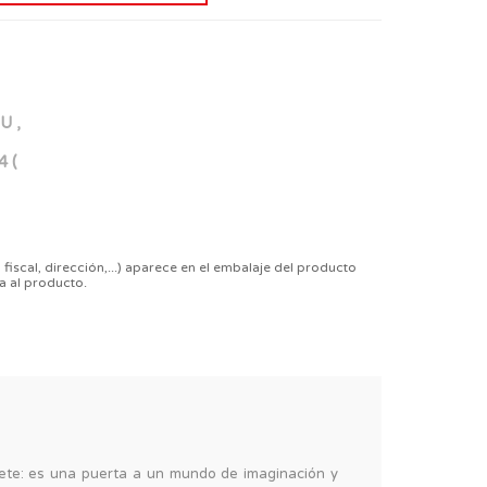
U ,
4 (
 fiscal, dirección,...) aparece en el embalaje del producto
a al producto.
te: es una puerta a un mundo de imaginación y