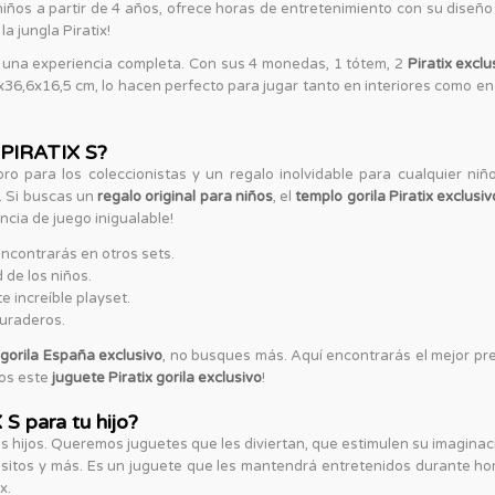
ra niños a partir de 4 años, ofrece horas de entretenimiento con su diseñ
a jungla Piratix!
o una experiencia completa. Con sus 4 monedas, 1 tótem, 2
Piratix exclu
36,6x16,5 cm, lo hacen perfecto para jugar tanto en interiores como en 
a PIRATIX S?
ro para los coleccionistas y un regalo inolvidable para cualquier niñ
. Si buscas un
regalo original para niños
, el
templo gorila Piratix exclusiv
ncia de juego inigualable!
ncontrarás en otros sets.
 de los niños.
e increíble playset.
duraderos.
 gorila España exclusivo
, no busques más. Aquí encontrarás el mejor pre
nos este
juguete Piratix gorila exclusivo
!
 S para tu hijo?
hijos. Queremos juguetes que les diviertan, que estimulen su imaginació
itos y más. Es un juguete que les mantendrá entretenidos durante horas
x.