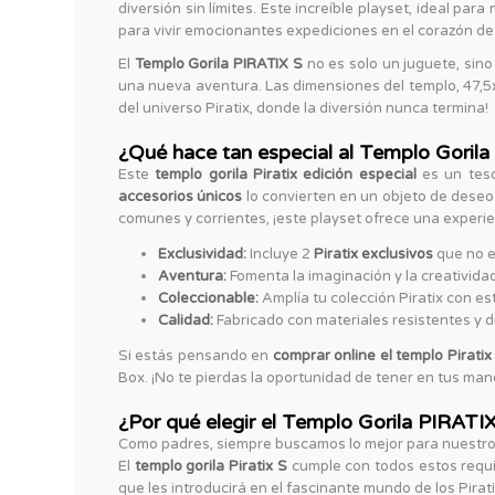
diversión sin límites. Este increíble playset, ideal pa
para vivir emocionantes expediciones en el corazón de l
El
Templo Gorila PIRATIX S
no es solo un juguete, sin
una nueva aventura. Las dimensiones del templo, 47,5x
del universo Piratix, donde la diversión nunca termina!
¿Qué hace tan especial al Templo Goril
Este
templo gorila Piratix edición especial
es un teso
accesorios únicos
lo convierten en un objeto de deseo
comunes y corrientes, ¡este playset ofrece una experie
Exclusividad:
Incluye 2
Piratix exclusivos
que no e
Aventura:
Fomenta la imaginación y la creatividad
Coleccionable:
Amplía tu colección Piratix con est
Calidad:
Fabricado con materiales resistentes y 
Si estás pensando en
comprar online el templo Piratix
Box. ¡No te pierdas la oportunidad de tener en tus ma
¿Por qué elegir el Templo Gorila PIRATIX
Como padres, siempre buscamos lo mejor para nuestros 
El
templo gorila Piratix S
cumple con todos estos requis
que les introducirá en el fascinante mundo de los Pirati