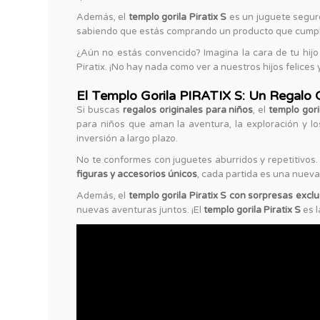
Además, el
templo gorila Piratix S
es un juguete seguro
sabiendo que estás comprando un producto que cumple
¿Aún no estás convencido? Imagina la cara de tu hijo 
Piratix. ¡No hay nada como ver a nuestros hijos felices
El Templo Gorila PIRATIX S: Un Regalo O
Si buscas
regalos originales para niños
, el
templo gori
para niños que aman la aventura, la exploración y l
inversión a largo plazo.
No te conformes con juguetes aburridos y repetitivos.
figuras y accesorios únicos
, cada partida es una nueva 
Además, el
templo gorila Piratix S con sorpresas exclu
nuevas aventuras juntos. ¡El
templo gorila Piratix S
es l