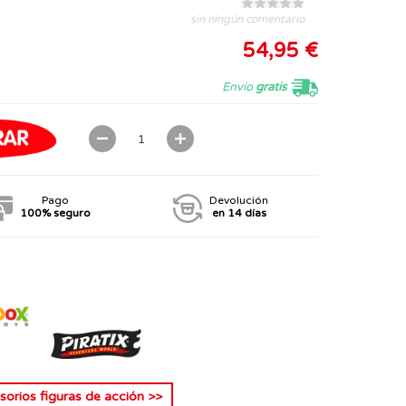
sin ningún comentario
54,95 €
Envío
gratis
Pago
Devolución
100% seguro
en 14 días
sorios figuras de acción
>>