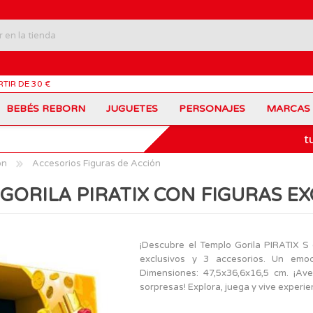
RTIR DE 30 €
BEBÉS REBORN
JUGUETES
PERSONAJES
MARCAS
t
Carros Portamochilas
Bob Esponja
Barbie
Coches de Juguete
Disney
Barriguitas
ón
Accesorios Figuras de Acción
Figuras Personajes
Fortnite
Feber
Juegos de Mesa
Frozen
Fisher-Price
GORILA PIRATIX CON FIGURAS EX
Jurassic World
Lego Harry Potter
Juguetes Manualidades
Ladybug
Lego Minecraft
Juguetes de Madera
Infantiles
Peppa Pig
Nancy
PinyPon
Nenuco
Mochilas Escolares
Muñecas
¡Descubre el Templo Gorila PIRATIX S 
Princesas Disney
Scalextric
exclusivos y 3 accesorios. Un emo
Sonic
VTech
Patines
Patinetes
Dimensiones: 47,5x36,6x16,5 cm. ¡Ave
SuperZings
The Beasties
sorpresas! Explora, juega y vive experie
MARCAS