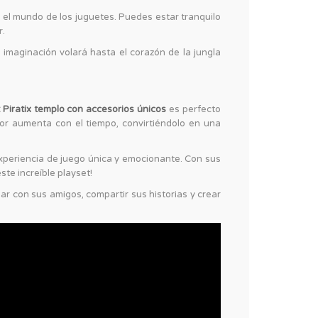
 el mundo de los juguetes. Puedes estar tranquilo
r.
u imaginación volará hasta el corazón de la jungla
 Piratix templo con accesorios únicos
es perfecto
lor aumenta con el tiempo, convirtiéndolo en una
periencia de juego única y emocionante. Con sus
ste increíble playset!
ar con sus amigos, compartir sus historias y crear