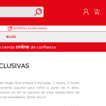
0
ENTREGA
24/48 HORAS
REGISTRARME
BLOG
INICIAR SESIÓN
online
u tienda
de confianza
Correpasillos
Doraemon
Berjuan
Juegos de Mesa Adultos
Gormiti
Goliath
CLUSIVAS
Marvel
Lego Ninjago
LEGO
PinyPon Action
Play-Doh
Muñecas Famosa
de Magic Box! Incluye 4 monedas, 1 tótem, 2 Piratix
cionante juguete para niños a partir de 4 años.
Spiderman
Playmobil
nturas sin fin te esperan en este templo lleno de
The Bellies
ncias inolvidables. ¡Entra ahora!