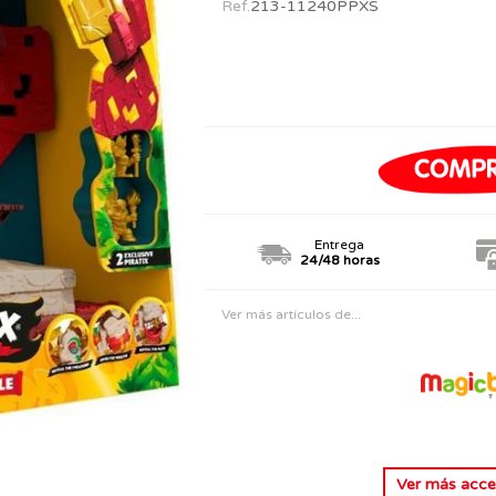
Ref.
213-11240PPXS
PERSONAJES
TODOS LOS JUGUETES
Entrega
24/48 horas
Ver más artículos de...
Ver más
acce