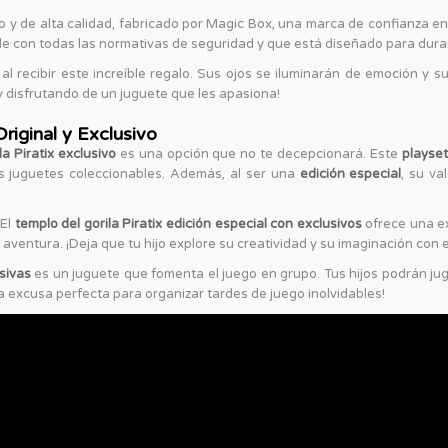
 y de alta calidad, fabricado por Magic Box, una marca de confianza en
 con todas las normativas de seguridad y que está diseñado para dura
al recibir este increíble regalo. Sus ojos se iluminarán de emoción y s
 y disfrutando de un juguete que les apasiona!
riginal y Exclusivo
la Piratix exclusivo
es una opción que no te decepcionará. Este
playset
os juguetes coleccionables. Además, al ser una
edición especial
, su va
 El
templo del gorila Piratix edición especial con exclusivos
ofrece una ex
aventura. ¡Deja que tu hijo explore su creatividad y su imaginación con e
sivas
es un juguete que fomenta el juego en grupo. Tus hijos podrán jug
a excusa perfecta para organizar tardes de juego inolvidables!