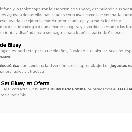
eléfono y la tablet capturan la atención de tu bebé, estimulando sus sen
tes ayuda a desarrollar habilidades cognitivas como la memoria, la atenc
ablet ayuda a mejorar la coordinación mano-ojo y la motricidad fina.
ndo de la tecnología de una manera segura y divertida, sentando las bas
sistente y diseñado para ser seguro para bebés a partir de 6 meses.
 de Bluey
lógico es perfecto para cumpleaños, Navidad o cualquier ocasión espec
 nuevo
!
electrónico
que combina la diversión con el aprendizaje. Los
juguetes e
anera lúdica y atractiva.
 Set Bluey en Oferta
el lugar correcto! En nuestra
Bluey tienda online
, te ofrecemos el
set Blu
recio increíble.