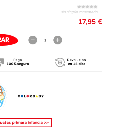
sin ningún comentario
17,95 €
Pago
Devolución
100% seguro
en 14 días
uetes primera infancia
>>