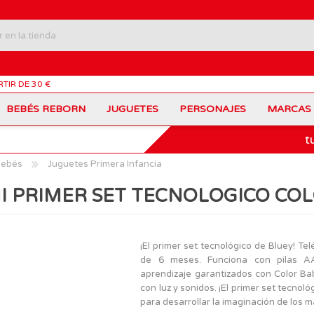
RTIR DE 30 €
BEBÉS REBORN
JUGUETES
PERSONAJES
MARCAS
t
Carros Portamochilas
Bob Esponja
Barbie
Coches de Juguete
Disney
Barriguitas
Bebés
Juguetes Primera Infancia
Figuras Personajes
Fortnite
Feber
Juegos de Mesa
Frozen
Fisher-Price
I PRIMER SET TECNOLOGICO CO
Jurassic World
Lego Harry Potter
Juguetes Manualidades
Ladybug
Lego Minecraft
Juguetes de Madera
Infantiles
Peppa Pig
Nancy
PinyPon
Nenuco
Mochilas Escolares
Muñecas
¡El primer set tecnológico de Bluey! Te
Princesas Disney
Scalextric
de 6 meses. Funciona con pilas AAA
Sonic
VTech
Patines
Patinetes
aprendizaje garantizados con Color Bab
SuperZings
The Beasties
con luz y sonidos. ¡El primer set tecnoló
MARCAS
para desarrollar la imaginación de los 