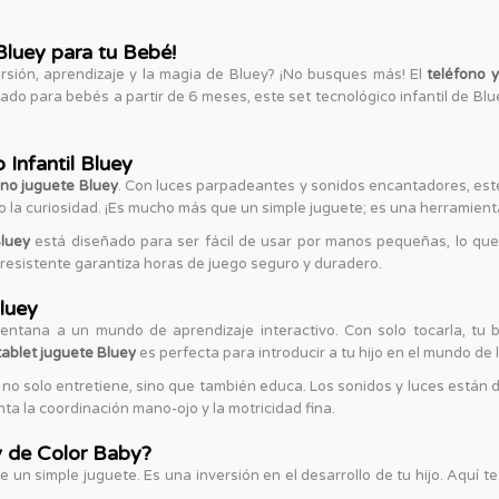
Bluey para tu Bebé!
rsión, aprendizaje y la magia de Bluey? ¡No busques más! El
teléfono y
ado para bebés a partir de 6 meses, este set tecnológico infantil de B
 Infantil Bluey
ono juguete Bluey
. Con luces parpadeantes y sonidos encantadores, este 
la curiosidad. ¡Es mucho más que un simple juguete; es una herramienta
Bluey
está diseñado para ser fácil de usar por manos pequeñas, lo que
resistente garantiza horas de juego seguro y duradero.
luey
entana a un mundo de aprendizaje interactivo. Con solo tocarla, tu 
tablet juguete Bluey
es perfecta para introducir a tu hijo en el mundo de
t no solo entretiene, sino que también educa. Los sonidos y luces están 
nta la coordinación mano-ojo y la motricidad fina.
y de Color Baby?
un simple juguete. Es una inversión en el desarrollo de tu hijo. Aquí t