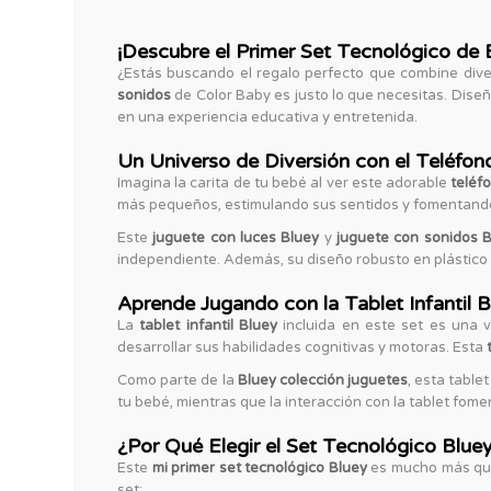
¡Descubre el Primer Set Tecnológico de 
¿Estás buscando el regalo perfecto que combine dive
sonidos
de Color Baby es justo lo que necesitas. Diseñ
en una experiencia educativa y entretenida.
Un Universo de Diversión con el Teléfono
Imagina la carita de tu bebé al ver este adorable
teléf
más pequeños, estimulando sus sentidos y fomentando 
Este
juguete con luces Bluey
y
juguete con sonidos 
independiente. Además, su diseño robusto en plástico 
Aprende Jugando con la Tablet Infantil B
La
tablet infantil Bluey
incluida en este set es una v
desarrollar sus habilidades cognitivas y motoras. Esta
Como parte de la
Bluey colección juguetes
, esta table
tu bebé, mientras que la interacción con la tablet fome
¿Por Qué Elegir el Set Tecnológico Blue
Este
mi primer set tecnológico Bluey
es mucho más que 
set: