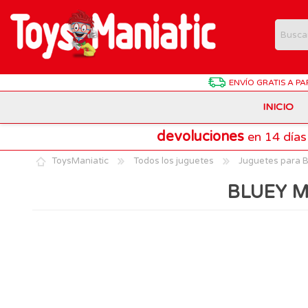
ENVÍO GRATIS
A PA
INICIO
devoluciones
en 14 días
Animales de Juguete
Batman
Antonio Juan
ToysManiatic
Todos los juguetes
Juguetes para 
Estuches Y Plumieres
Dragon Ball
Chicco
BLUEY M
Harry Potter
Hasbro
Juegos de Mesa Divertidos
Patrulla Canina
Lego Technic
Material Escolar
Pokemon
Playmobil
Muñecas Interactivas
SuperThings
Puzzles