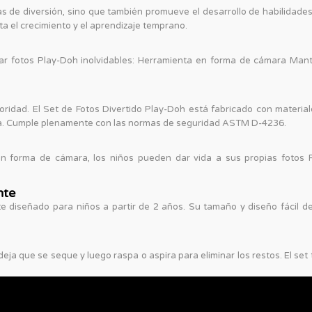
as de diversión, sino que también promueve el desarrollo de habilidades
ta el crecimiento y el aprendizaje temprano.
ar fotos Play-Doh inolvidables: Herramienta en forma de cámara Mantel
ridad. El Set de Fotos Divertido Play-Doh está fabricado con materia
ica. Cumple plenamente con las normas de seguridad ASTM D-4236.
a en forma de cámara, los niños pueden dar vida a sus propias fotos
nte
te diseñado para niños a partir de 2 años. Su tamaño y diseño fácil 
e deja que se seque y luego raspa o aspira para eliminar los restos. El 