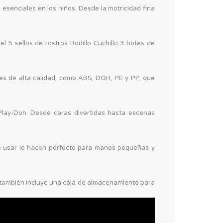
 esenciales en los niños. Desde la motricidad fina
 5 sellos de rostros Rodillo Cuchillo 3 botes de
les de alta calidad, como ABS, DOH, PE y PP, que
 Play-Doh. Desde caras divertidas hasta escenas
de usar lo hacen perfecto para manos pequeñas y
set también incluye una caja de almacenamiento para