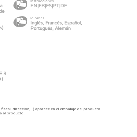
Instrucciones
ma
EN|FR|ES|PT|DE
 de
Idiomas
h
Inglés, Francés, Español,
s).
Portugués, Alemán
E 3
 (
 fiscal, dirección,...) aparece en el embalaje del producto
a al producto.