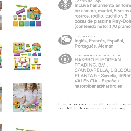
Contenido Caja
Incluye herramienta en for
de cámara, mantel, 5 sellos
rostros, rodillo, cuchillo y 3
botes de plastilina Play-Do
(contenido neto: 170 gramo
Instrucciones
Inglés, Francés, Español,
Portugués, Alemán
Información del fabricante
HASBRO EUROPEAN
TRADING, B.V. ,
C/ANDARELLA, 1 BLOQU
PLANTA 5 - Xirivella, 46950
VALENCIA - España )
hasbroiberia@hasbro.es
La información relativa al fabricante (razón
o en folleto de instrucciones que acompañ