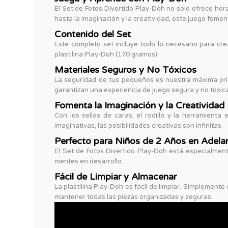
El Set de Fotos Divertido Play-Doh no solo ofrece hor
hasta la imaginación y la creatividad, este juego fomen
Contenido del Set
Este completo set incluye todo lo necesario para cre
plastilina Play-Doh (170 gramos)
Materiales Seguros y No Tóxicos
La seguridad de tus pequeños es nuestra máxima prio
garantizan una experiencia de juego segura y no tóx
Fomenta la Imaginación y la Creatividad
Con los sellos de caras, el rodillo y la herramient
imaginativas, las posibilidades creativas son infinitas.
Perfecto para Niños de 2 Años en Adela
El Set de Fotos Divertido Play-Doh está especialmen
mentes en desarrollo.
Fácil de Limpiar y Almacenar
La plastilina Play-Doh es fácil de limpiar. Simplement
mantener todas las piezas organizadas y seguras.