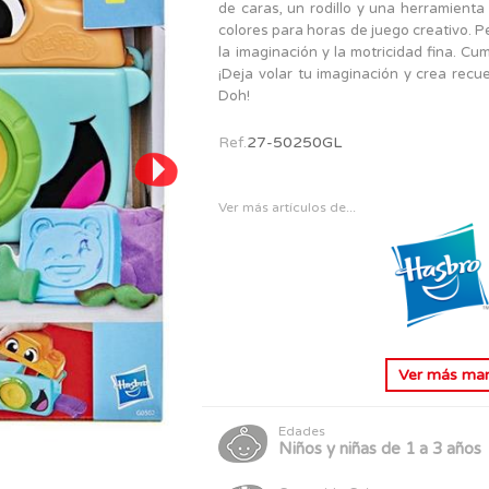
PERSONAJES
de caras, un rodillo y una herramienta
TODOS LOS JUGUETES
colores para horas de juego creativo. P
la imaginación y la motricidad fina. Cu
¡Deja volar tu imaginación y crea recue
Doh!
Ref.
27-50250GL
Ver más artículos de...
Ver más
man
Edades
Niños y niñas de 1 a 3 años