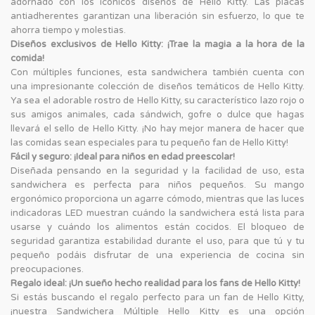
adornado con los icónicos diseños de Hello Kitty. Las placas
antiadherentes garantizan una liberación sin esfuerzo, lo que te
ahorra tiempo y molestias.
Diseños exclusivos de Hello Kitty: ¡Trae la magia a la hora de la
comida!
Con múltiples funciones, esta sandwichera también cuenta con
una impresionante colección de diseños temáticos de Hello Kitty.
Ya sea el adorable rostro de Hello Kitty, su característico lazo rojo o
sus amigos animales, cada sándwich, gofre o dulce que hagas
llevará el sello de Hello Kitty. ¡No hay mejor manera de hacer que
las comidas sean especiales para tu pequeño fan de Hello Kitty!
Fácil y seguro: ¡Ideal para niños en edad preescolar!
Diseñada pensando en la seguridad y la facilidad de uso, esta
sandwichera es perfecta para niños pequeños. Su mango
ergonómico proporciona un agarre cómodo, mientras que las luces
indicadoras LED muestran cuándo la sandwichera está lista para
usarse y cuándo los alimentos están cocidos. El bloqueo de
seguridad garantiza estabilidad durante el uso, para que tú y tu
pequeño podáis disfrutar de una experiencia de cocina sin
preocupaciones.
Regalo ideal: ¡Un sueño hecho realidad para los fans de Hello Kitty!
Si estás buscando el regalo perfecto para un fan de Hello Kitty,
¡nuestra Sandwichera Múltiple Hello Kitty es una opción