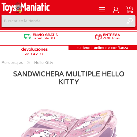
0
ENVÍO GRATIS
ENTREGA
REGISTRARME
a partir de 30 €
24/48 horas
tu tienda
online
de confianza
devoluciones
INICIAR SESIÓN
en 14 días
Personajes
Hello Kitty
SANDWICHERA MULTIPLE HELLO
KITTY